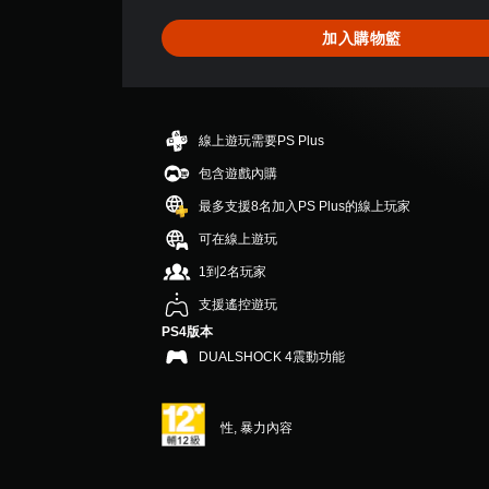
為
4
加入購物籃
.
7
6
顆
星
線上遊玩需要PS Plus
（
滿
包含遊戲內購
分
最多支援8名加入PS Plus的線上玩家
5
顆
可在線上遊玩
星
1到2名玩家
）
，
支援遙控遊玩
共
PS4版本
4
DUALSHOCK 4震動功能
6
則
評
分
性, 暴力內容