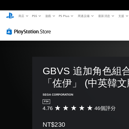
商店
PS5
遊戲
PS Plus
周邊設備
最新消息
支援
GBVS 追加角色組
「佐伊」 (中英韓文
SEGA CORPORATION
PS4
4.76
46個評分
平
均
評
NT$230
分