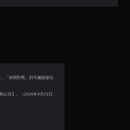
.
7
6
顆
星
（
。
用，「休閒對戰」則可繼續遊玩
滿
分
制公告】。（2026年4月21日
5
顆
星