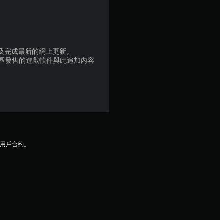
）
，
品版及完成最新的網上更新。
共
地區發售的遊戲軟件與此追加內容
4
6
則
評
及用戶合約。
分