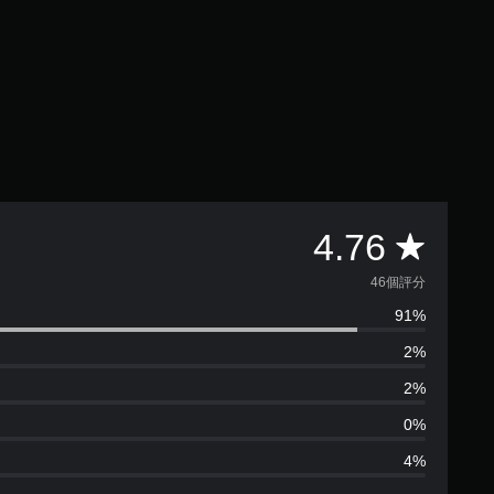
平
4.76
均
46個評分
91%
評
2%
分
2%
為
0%
4%
4