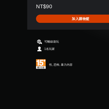
評
NT$90
分
為
4
加入購物籃
.
9
4
顆
星
可離線遊玩
（
滿
1名玩家
分
5
顆
性, 恐怖, 暴力內容
星
）
，
共
1
7
則
評
分