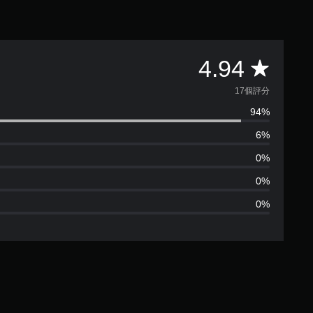
平
4.94
均
17個評分
94%
評
6%
分
0%
為
0%
0%
4
.
9
4