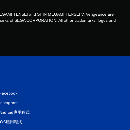
1
HIN MEGAMI TENSEI and SHIN MEGAMI TENSEI V: Vengeance are
ademarks of SEGA CORPORATION. All other trademarks, logos and
7
則
評
分
Facebook
Instagram
Android應用程式
iOS應用程式