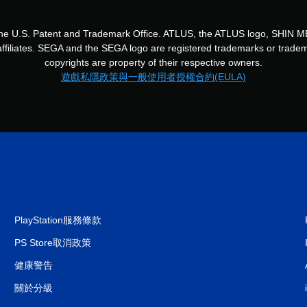
n the U.S. Patent and Trademark Office. ATLUS, the ATLUS logo, S
s affiliates. SEGA and the SEGA logo are registered trademarks or tr
copyrights are property of their respective owners.
遊戲私隱政策與一般使用者授權合約(EULA)
PlayStation服務條款
PS Store取消政策
健康警告
關於分級