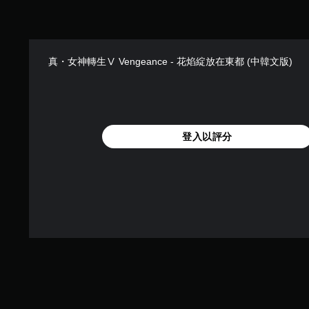
真・女神轉生Ⅴ Vengeance - 花焰綻放在東都 (中韓文版)
登入以評分