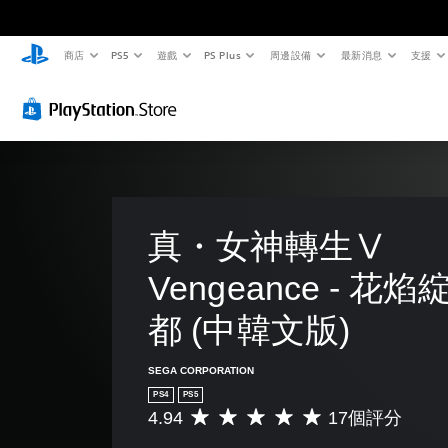
商店
PS5
遊戲
PS Plus
周邊設備
最新消息
支援
真・女神轉生Ⅴ 
Vengeance - 花
都 (中韓文版)
SEGA CORPORATION
PS4
PS5
4.94
17個評分
平
均