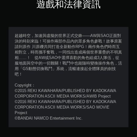
星
遊戲和法律資訊
（
滿
分
超越時空，加速與虛擬的世界正式交鋒——AW與SAO正面對
決的時刻來臨！可操作兩部作品內的眾多角色參戰！故事原案
5
請到原作 川原礫共同打造全新動作RPG！兩作角色們時而互
相對立，時而攜手奮戰，一同找出造成兩個世界重疊的不明真
顆
相……！ 從AW或SAO中選擇喜歡的角色組成3人隊伍，征
服地面與空中的一切難關！戰鬥中也能隨時變換操作角色，活
星
用「GS動態切換戰鬥」系統，流暢連接起全體隊員的劍技
吧！
）
Copyright：
，
©2015 REKI KAWAHARA/PUBLISHED BY KADOKAWA
CORPORATION ASCII MEDIA WORKS/AWIB Project
共
©2016 REKI KAWAHARA/PUBLISHED BY KADOKAWA
CORPORATION ASCII MEDIA WORKS/SAO MOVIE
2
Project
©BANDAI NAMCO Entertainment Inc.
2