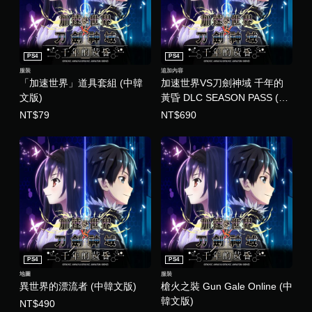
PS4
PS4
服裝
追加內容
「加速世界」道具套組 (中韓
加速世界VS刀劍神域 千年的
文版)
黃昏 DLC SEASON PASS (中
韓文版)
NT$79
NT$690
PS4
PS4
地圖
服裝
異世界的漂流者 (中韓文版)
槍火之裝 Gun Gale Online (中
韓文版)
NT$490