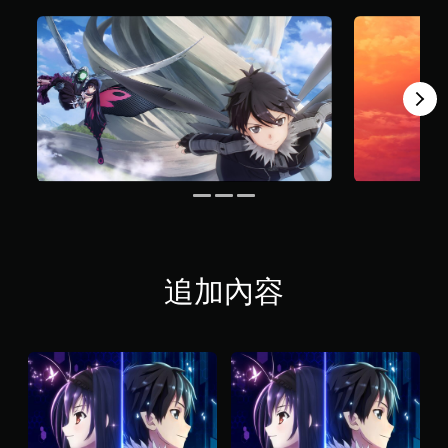
，
共
2
.
2
K
則
評
分
追加內容