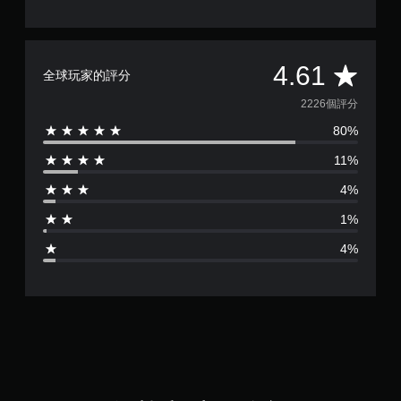
平
4.61
全球玩家的評分
均
2226個評分
80%
評
11%
分
4%
為
1%
4
4%
.
6
1
顆