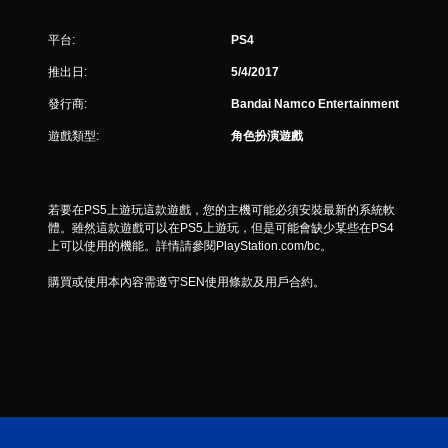
2
6
平台:
PS4
則
推出日:
5/4/2017
評
發行商:
Bandai Namco Entertainment
遊戲類型:
角色扮演遊戲
分
若要在PS5上遊玩這款遊戲，您的主機可能必須安裝最新的系統軟
體。雖然這款遊戲可以在PS5上遊玩，但是可能會缺少某些在PS4
上可以使用的機能。詳情請參閱PlayStation.com/bc。
購買或使用本內容需遵守SEN使用條款及用戶合約。