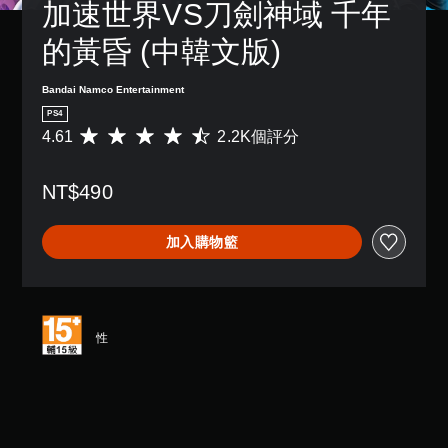
加速世界VS刀劍神域 千年
的黃昏 (中韓文版)
Bandai Namco Entertainment
PS4
4.61
2.2K個評分
平
均
評
NT$490
分
為
4
加入購物籃
.
6
1
顆
星
（
性
滿
分
5
顆
星
）