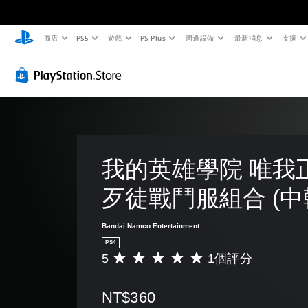
商店
PS5
遊戲
PS Plus
周邊設備
最新消息
支援
我的英雄學院 唯我
歹徒戰鬥服組合 (中
Bandai Namco Entertainment
PS4
5
1個評分
平
均
評
NT$360
分