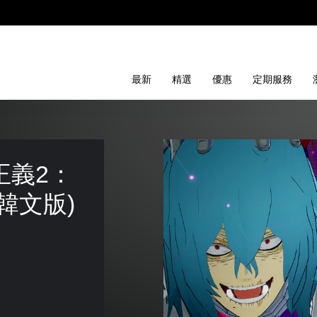
最新
精選
優惠
定期服務
正義2：
韓文版)