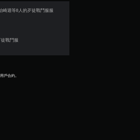
5
肌、治崎迴等8人的歹徒戰鬥服服
顆
星
歹徒戰鬥服
）
，
共
及用戶合約。
1
則
評
分