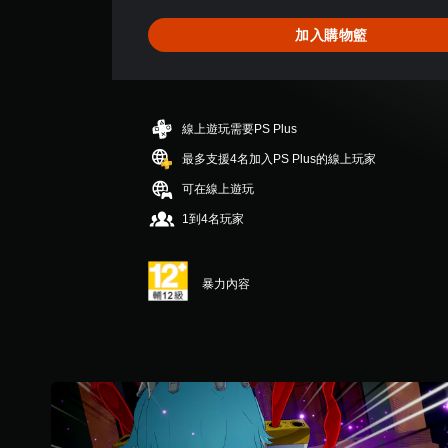
為
5
加入購物籃
顆
星
（
滿
分
線上遊玩需要PS Plus
5
顆
最多支援4名加入PS Plus的線上玩家
星
可在線上遊玩
）
，
1到4名玩家
共
1
則
暴力內容
評
分