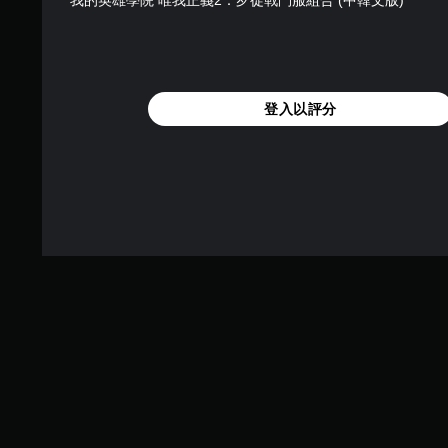
我的英雄學院 唯我正義2：歹徒戰鬥服組合 (中韓文版)
登入以評分