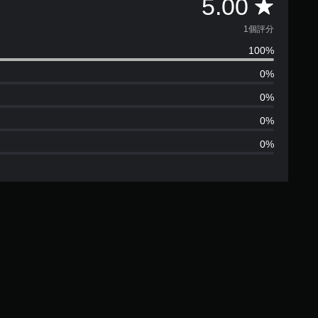
平
5.00
均
1個評分
100%
評
0%
分
0%
為
0%
0%
1
顆
星
（
滿
分