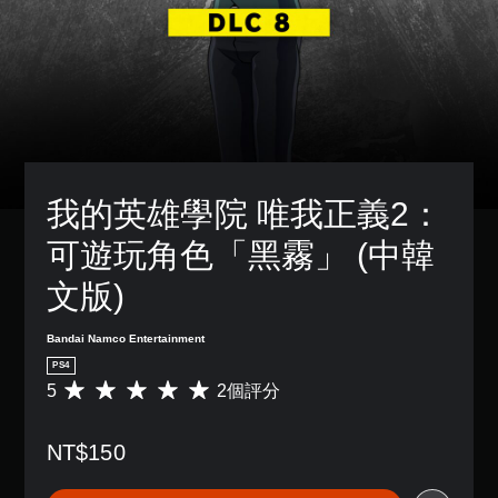
我的英雄學院 唯我正義2：
可遊玩角色「黑霧」 (中韓
文版)
Bandai Namco Entertainment
PS4
5
2個評分
平
均
評
NT$150
分
為
5