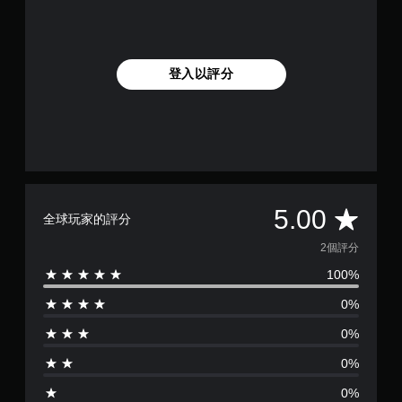
登入以評分
平
5.00
全球玩家的評分
均
2個評分
100%
評
0%
分
0%
為
0%
5
0%