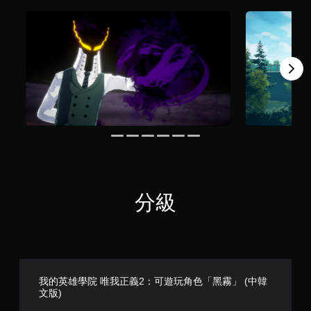
分級
我的英雄學院 唯我正義2：可遊玩角色「黑霧」 (中韓
文版)