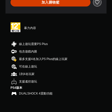
加入購物籃
顆
星
（
滿
分
5
暴力內容
顆
星
）
，
線上遊玩需要PS Plus
共
包含遊戲內購
2
則
最多支援4名加入PS Plus的線上玩家
評
分
可在線上遊玩
1到4名玩家
支援遙控遊玩
PS4版本
DUALSHOCK 4震動功能