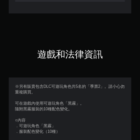
顆
星
（
滿
分
遊戲和法律資訊
5
顆
星
※另有販賣包含DLC可遊玩角色共5名的「季票2」。請小心勿
重複購買。
）
可在遊戲內使用可遊玩角色「黑霧」。
，
隨附黑霧服裝的10種配色變化。
共
○內容
．可遊玩角色「黑霧」
2
．服裝配色變化（10種）