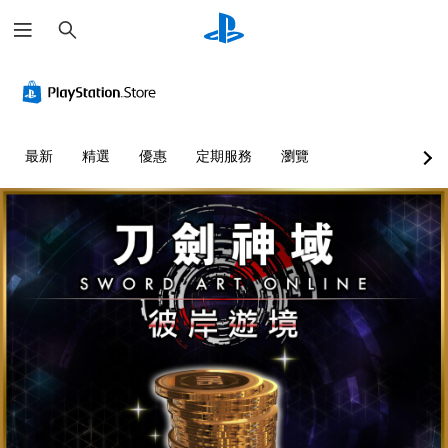
搜
尋
最新
精選
優惠
定期服務
瀏覽