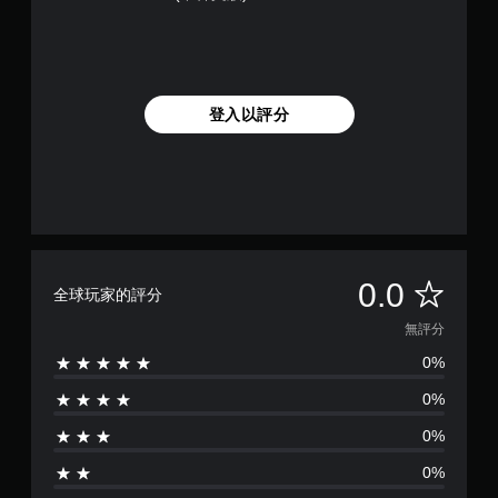
登入以評分
無
0.0
全球玩家的評分
評
無評分
0%
分
0%
0%
0%