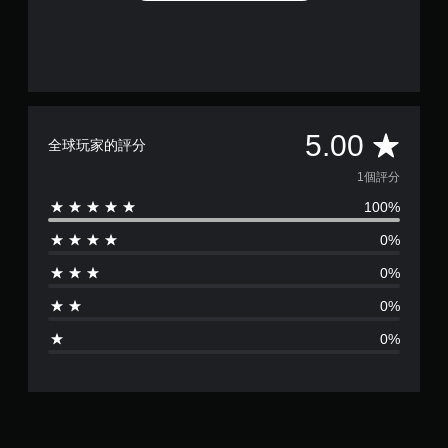
平
5.00
全球玩家的評分
均
1個評分
100%
評
0%
分
0%
為
0%
1
0%
顆
星
（