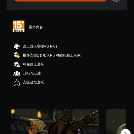
星
（
滿
分
5
暴力內容
顆
星
）
，
線上遊玩需要PS Plus
共
最多支援2名加入PS Plus的線上玩家
1
則
可在線上遊玩
評
分
1到2名玩家
支援遙控遊玩