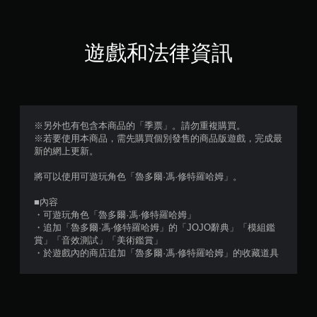
滿
分
遊戲和法律資訊
5
顆
星
※另外也有包含本商品的「季票」。請勿重複購買。
※若要使用本商品，需先購買個別發售的商品版遊戲，完成最
）
新的網上更新。
，
將可以使用可遊玩角色「魯多爾·馮·修特羅哈姆」。
共
■內容
・可遊玩角色「魯多爾·馮·修特羅哈姆」
1
・追加「魯多爾·馮·修特羅哈姆」的「JOJO辭典」「模組鑑
賞」「音效測試」「美術鑑賞」
則
・於遊戲內的商店追加「魯多爾·馮·修特羅哈姆」的收藏道具
評
分