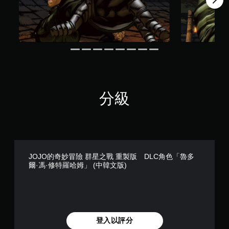
分級
JOJO的奇妙冒險 群星之戰 重製版 DLC角色「魯多
爾·馮·修特羅哈姆」 (中韓文版)
登入以評分