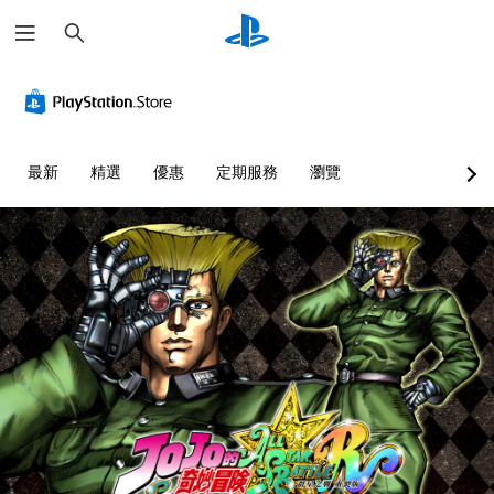
搜
尋
最新
精選
優惠
定期服務
瀏覽