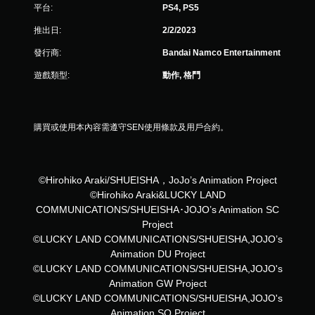
平台:
PS4, PS5
推出日:
2/2/2023
發行商:
Bandai Namco Entertainment
遊戲類型:
動作, 格鬥
購買或使用本內容需遵守SEN使用條款及用戶合約。
©Hirohiko Araki/SHUEISHA，JoJo’s Animation Project
©Hirohiko Araki&LUCKY LAND
COMMUNICATIONS/SHUEISHA･JOJO’s Animation SC
Project
©LUCKY LAND COMMUNICATIONS/SHUEISHA,JOJO’s
Animation DU Project
©LUCKY LAND COMMUNICATIONS/SHUEISHA,JOJO's
Animation GW Project
©LUCKY LAND COMMUNICATIONS/SHUEISHA,JOJO's
Animation SO Project