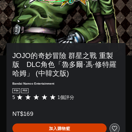
JOJO的奇妙冒險 群星之戰 重製
版　DLC角色「魯多爾·馮·修特羅
哈姆」 (中韓文版)
Bandai Namco Entertainment
PS4
PS5
5
1個評分
平
均
評
NT$169
分
為
5
加入購物籃
顆