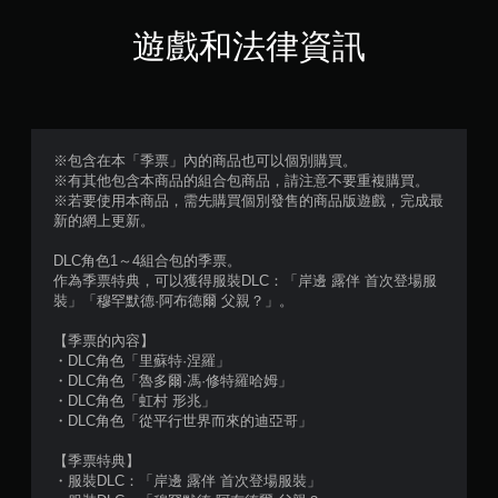
分
遊戲和法律資訊
5
顆
星
※包含在本「季票」內的商品也可以個別購買。
※有其他包含本商品的組合包商品，請注意不要重複購買。
）
※若要使用本商品，需先購買個別發售的商品版遊戲，完成最
新的網上更新。
，
DLC角色1～4組合包的季票。
共
作為季票特典，可以獲得服裝DLC：「岸邊 露伴 首次登場服
裝」「穆罕默德·阿布德爾 父親？」。
1
【季票的內容】
則
・DLC角色「里蘇特·涅羅」
・DLC角色「魯多爾·馮·修特羅哈姆」
評
・DLC角色「虹村 形兆」
・DLC角色「從平行世界而來的迪亞哥」
分
【季票特典】
・服裝DLC：「岸邊 露伴 首次登場服裝」