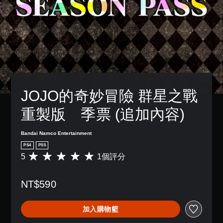
JOJO的奇妙冒險 群星之戰 
重製版　季票 (追加內容)
Bandai Namco Entertainment
PS4
PS5
5
1個評分
平
均
評
NT$590
分
為
5
加入購物籃
顆
星