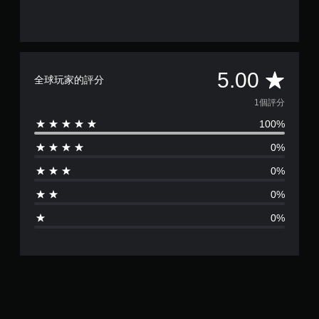
平
5.00
全球玩家的評分
均
1個評分
100%
評
0%
分
0%
為
0%
1
0%
顆
星
（
滿