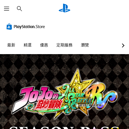
搜
尋
最新
精選
優惠
定期服務
瀏覽