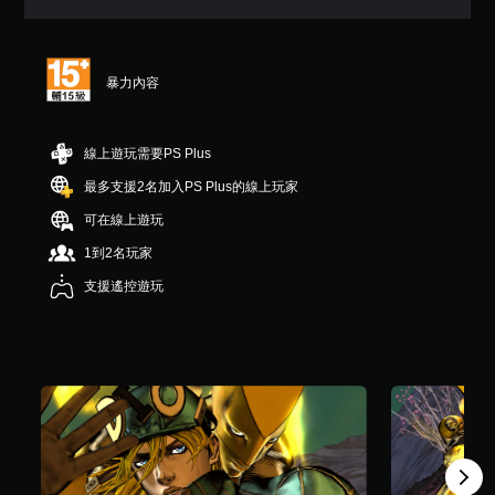
（
滿
分
5
暴力內容
顆
星
）
，
線上遊玩需要PS Plus
共
最多支援2名加入PS Plus的線上玩家
1
則
可在線上遊玩
評
分
1到2名玩家
支援遙控遊玩