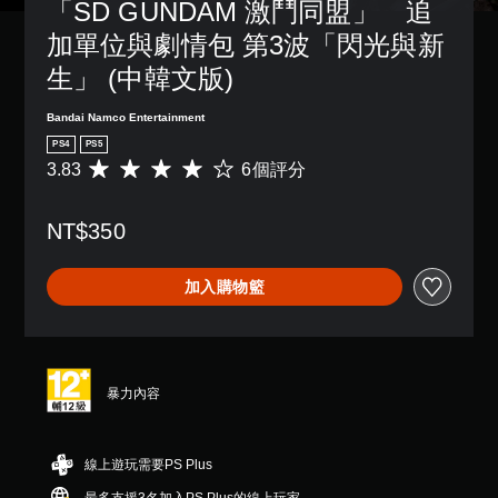
「SD GUNDAM 激鬥同盟」　追
加單位與劇情包 第3波「閃光與新
生」 (中韓文版)
Bandai Namco Entertainment
PS4
PS5
3.83
6個評分
平
均
評
NT$350
分
為
3
加入購物籃
.
8
3
顆
星
（
暴力內容
滿
分
5
線上遊玩需要PS Plus
顆
星