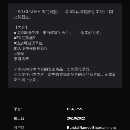
滿
分
「SD GUNDAM 激鬥同盟」 追加單位與劇情包 第3波「閃
光與新生」
5
【內容】
顆
■追加劇情任務「來自破壞的再生」、「命運的閃光」
■EX任務極5
星
■追加可遊玩單位
能天使鋼彈修補版Ⅳ
）
Ξ鋼彈
潘娜洛普
，
※另有內含本內容的套組商品，請勿重複購買。
共
※若要使用本內容，需先購買個別發售的商品版遊戲，完成最
新的網上更新。
6
則
評
平台:
PS4, PS5
分
推出日:
26/10/2022
發行商:
Bandai Namco Entertainment