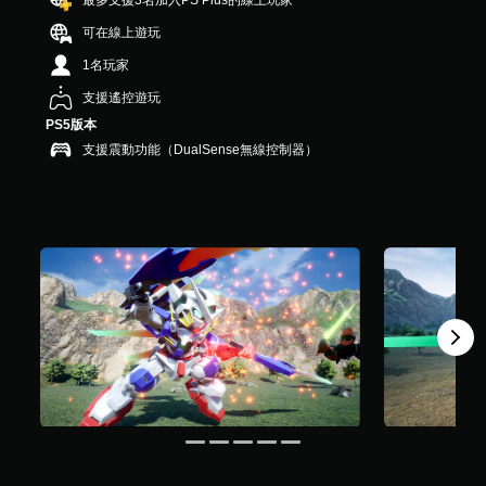
最多支援3名加入PS Plus的線上玩家
）
，
可在線上遊玩
共
1名玩家
6
則
支援遙控遊玩
評
PS5版本
分
支援震動功能（DualSense無線控制器）