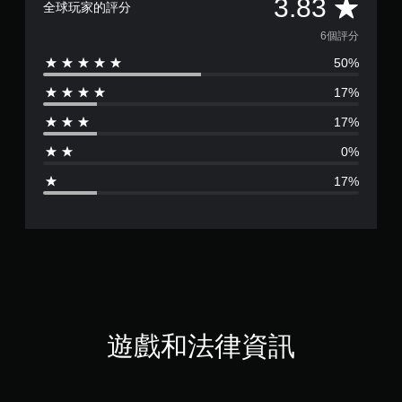
平
3.83
全球玩家的評分
均
6個評分
50%
評
17%
分
17%
為
0%
3
17%
.
8
3
顆
星
遊戲和法律資訊
（