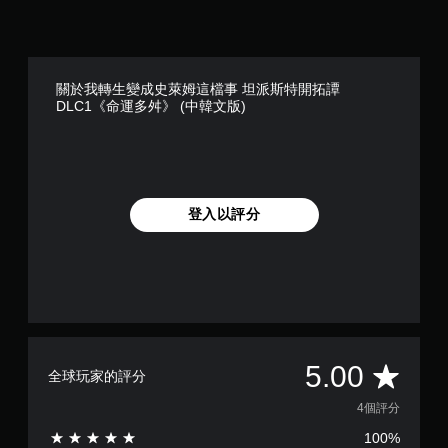
關於我轉生變成史萊姆這檔事 坦派斯特開拓譚
DLC1《命運多舛》 (中韓文版)
登入以評分
平
5.00
全球玩家的評分
均
4個評分
100%