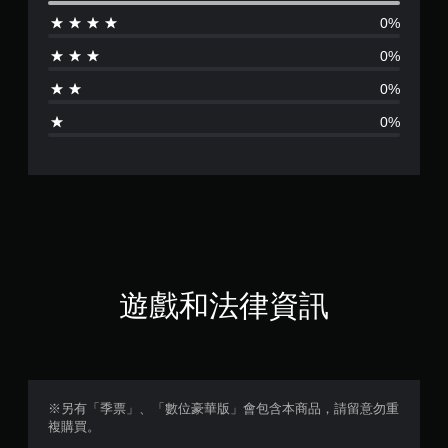
評
0%
分
0%
為
0%
5
0%
顆
星
（
滿
分
遊戲和法律資訊
5
顆
星
※另有「季票」、「數位豪華版」會包含本商品，請留意勿重
複購買。
）