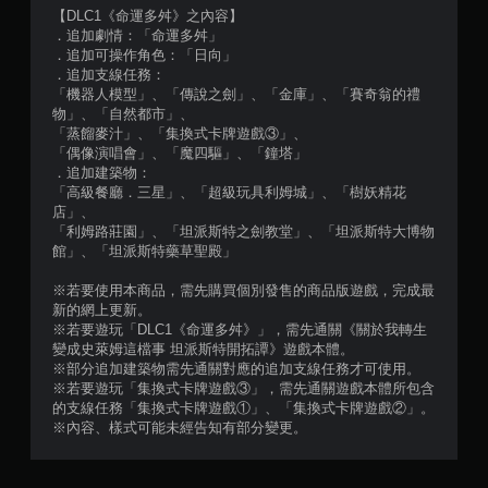
【DLC1《命運多舛》之內容】
，
．追加劇情：「命運多舛」
．追加可操作角色：「日向」
共
．追加支線任務：
「機器人模型」、「傳說之劍」、「金庫」、「賽奇翁的禮
4
物」、「自然都市」、
「蒸餾麥汁」、「集換式卡牌遊戲③」、
則
「偶像演唱會」、「魔四驅」、「鐘塔」
．追加建築物：
評
「高級餐廳．三星」、「超級玩具利姆城」、「樹妖精花
店」、
分
「利姆路莊園」、「坦派斯特之劍教堂」、「坦派斯特大博物
館」、「坦派斯特藥草聖殿」
※若要使用本商品，需先購買個別發售的商品版遊戲，完成最
新的網上更新。
※若要遊玩「DLC1《命運多舛》」，需先通關《關於我轉生
變成史萊姆這檔事 坦派斯特開拓譚》遊戲本體。
※部分追加建築物需先通關對應的追加支線任務才可使用。
※若要遊玩「集換式卡牌遊戲③」，需先通關遊戲本體所包含
的支線任務「集換式卡牌遊戲①」、「集換式卡牌遊戲②」。
※內容、樣式可能未經告知有部分變更。