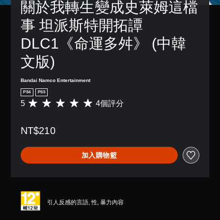
關於我轉生變成史萊姆這檔
事 坦派斯特開拓譚 
DLC1《命運多舛》 (中韓
文版)
Bandai Namco Entertainment
PS4
PS5
5
4個評分
平
均
評
NT$210
分
為
5
加入購物籃
顆
星
（
滿
分
5
引人反感的言語, 性, 暴力內容
顆
星