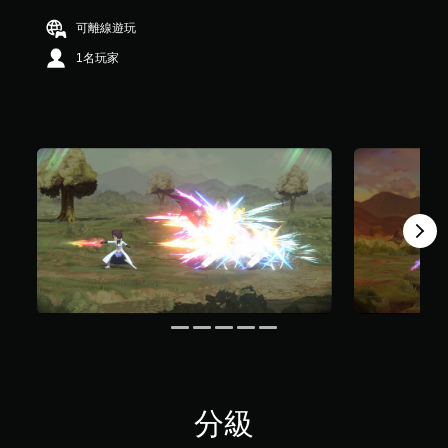
）
可離線遊玩
，
共
1名玩家
4
則
評
分
分級