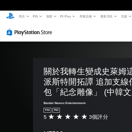
商店
PS5
遊戲
PS Plus
周邊設備
最新消息
支援
關於我轉生變成史萊姆這
派斯特開拓譚 追加支線
包「紀念雕像」 (中韓文
Bandai Namco Entertainment
PS4
PS5
5
3個評分
平
均
評