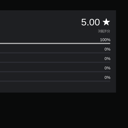
平
5.00
均
3個評分
100%
評
0%
分
0%
為
0%
0%
5
顆
星
（