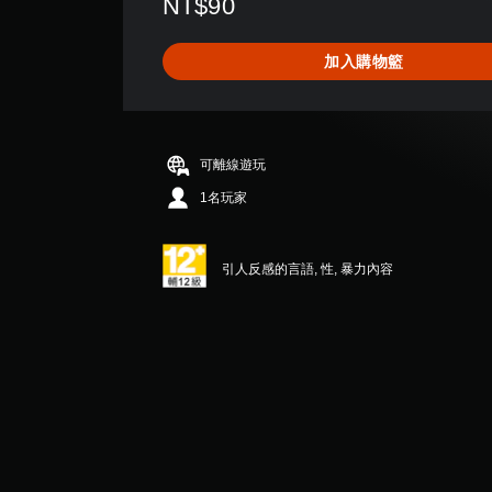
NT$90
分
為
5
加入購物籃
顆
星
（
滿
分
可離線遊玩
5
顆
1名玩家
星
）
，
引人反感的言語, 性, 暴力內容
共
3
則
評
分