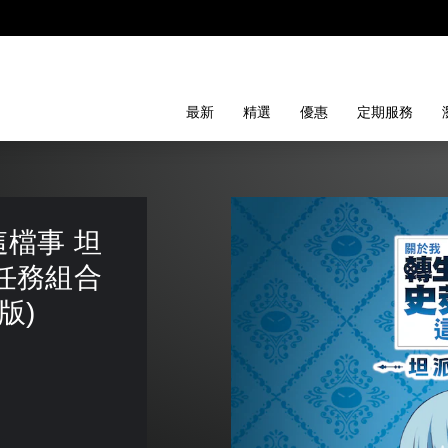
最新
精選
優惠
定期服務
檔事 坦
任務組合
版)