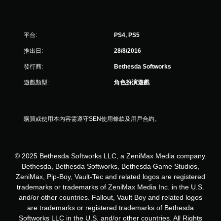
使
用
動
態
平台:
PS4, PS5
控
制
推出日:
28/8/2016
項
即
發行商:
Bethesda Softworks
可
遊戲類型:
角色扮演遊戲
遊
玩
遊
戲
購買或使用本內容需遵守SEN使用條款及用戶合約。
。
無
須
© 2025 Bethesda Softworks LLC, a ZeniMax Media company.
觸
Bethesda, Bethesda Softworks, Bethesda Game Studios,
碰
ZeniMax, Pip-Boy, Vault-Tec and related logos are registered
控
trademarks or trademarks of ZeniMax Media Inc. in the U.S.
制
and/or other countries. Fallout, Vault Boy and related logos
項
are trademarks or registered trademarks of Bethesda
即
Softworks LLC in the U.S. and/or other countries. All Rights