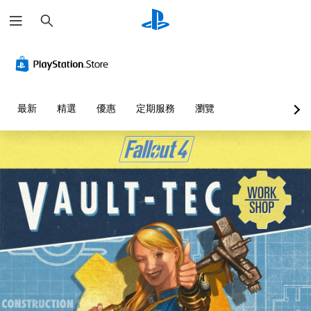
搜
尋
替
音
翻
重
可
代
量
譯
新
調
的
控
字
對
整
聲
制
幕
應
困
音
（
控
難
您
最新
精選
優惠
定期服務
瀏覽
提
基
制
度
可
示
本
器
（
將
單
）
（
基
透
一
基
本
過
遊
聲
本
）
視
戲
音
覺
）
中
您
的
或
的
可
您
音
控
翻
以
可
量
制
譯
透
將
調
器
字
過
控
低
的
幕
選
制
和
震
僅
擇
項
靜
動
限
另
變
音
，
於
一
更
。
也
主
個
為
能
要
預
另