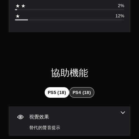
為
。
提
2%
供
4
一
教
12%
些
.
學
反
提
轉
2
醒
操
您
作
顆
可
桿
隨
的
星
時
選
查
項
（
協助機能
看
。
遊
滿
玩
無
過
分
須
PS5 (18)
PS4 (18)
程
快
的
5
教
速
學
按
顆
資
視覺效果
下
訊
按
星
。
替代的聲音提示
鈕
即
）