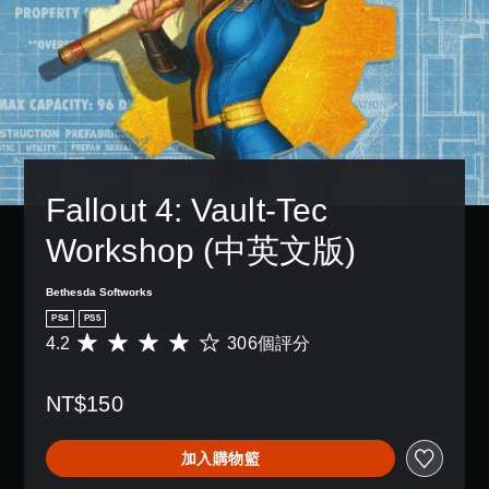
傳
故
單
設
一
達
事
聲
的
個
音
和
困
道
預
訊
主
難
設
您
資
要
度
的
可
料
角
，
版
以
。
色
來
面
設
。
減
，
定
少
系
各
遊
統
Fallout 4: Vault-Tec 
喇
戲
也
叭
的
提
的
Workshop (中英文版)
整
供
聲
體
了
音
挑
一
Bethesda Softworks
輸
戰
些
出
PS4
PS5
。
重
，
4.2
306個評分
平
新
使
均
配
其
遊
評
置
一
戲
NT$150
分
的
致
速
為
支
。
4
度
援
加入購物籃
.
（
。
2
3
基