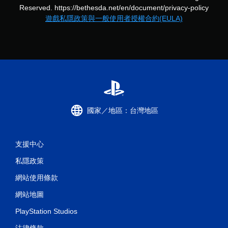
可
Reserved. https://bethesda.net/en/document/privacy-policy
遊
遊戲私隱政策與一般使用者授權合約(EULA)
玩
您
無
需
使
用
觸
碰
控
制
國家／地區：台灣地區
項
，
即
可
支援中心
遊
私隱政策
玩
遊
網站使用條款
戲
。
網站地圖
PlayStation Studios
無
須