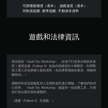
遊
的
戲
可調整困難度（基本）, 遊戲速度（基本）,
遊
和
戲
控制器提醒, 教學提醒, 手動保存資料
前
畫
往
面
選
。
單
。
遊戲和法律資訊
無
須
動
態
用全新的〈Vault-Tec Workshop〉，在地下打造更光明的未來
控
吧！運用這個《Fallout 4》追加內容建造巨大避難所，利用戰
制
前工業工具包來吸引新的居民（包括懷舊風格的家具、燈飾和
項
藝術品）！
即
可
避難所科技也鼓勵監管人定期對居民進行實驗，了解他們的內
遊
心世界。〈Vault-Tec Workshop〉能提供一切必要工具，方便
玩
你打造出最完美的避難所。
您
（需要《Fallout 4》主遊戲。）
無
需