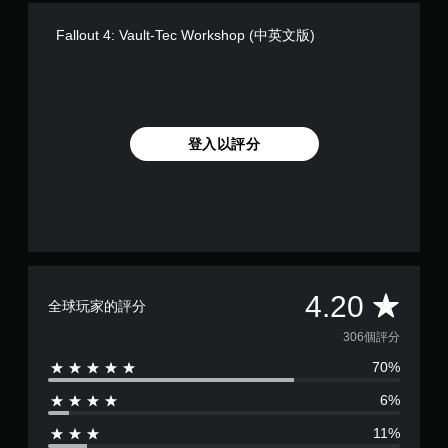
桿
遊
靈
戲
Fallout 4: Vault-Tec Workshop (中英文版)
敏
速
度
度
的
。
選
項
控
。
登入以評分
制
器
可
提
反
醒
轉
您
操
可
作
隨
桿
時
平
4.20
方
全球玩家的評分
查
向
看
均
306個評分
（
遊
基
戲
70%
評
本
的
控
6%
）
分
制
系
11%
項
統