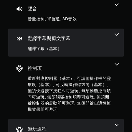
手
可
動
遊
，
聲音
保
玩
音量控制, 單聲道, 3D音效
存
共
您
資
無
3
料
需
快
翻譯字幕與原文字幕
您
0
速
可
或
翻譯字幕（基本）
以
6
在
手
時
動
則
間
建
控制項
限
立
評
制
保
重新對應控制器（基本）, 可調整操作桿的靈
內
存
敏度（基本）, 可反轉操作桿方向（基本）,
分
按
點
無須快速按下按鈕即可遊玩, 無須動態控制項
下
，
按
以
即可遊玩, 無須觸碰控制項即可遊玩, 無須開
鈕
回
啟控制器的震動即可遊玩, 無須開啟自適性扳
，
到
機效果即可遊玩
即
上
可
次
遊
離
玩
開
遊玩過程