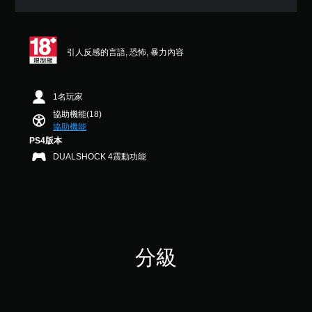
顆
D
本
可
星
音
）
調
（
效
您
滿
整
引人反感的言語, 恐怖, 暴力內容
可
分
您
操
以
5
可
作
在
顆
以
桿
有
星
設
1名玩家
的
限
）
定
協助機能(18)
靈
的
，
聲
協助機能
敏
時
共
音
PS4版本
度
間
3
輸
DUALSHOCK 4震動功能
（
內
0
出
或
6
，
基
僅
則
以
本
在
評
便
）
執
分
享
系
行
受
統
特
環
提
定
繞
分級
供
動
音
一
作
效
些
時
。
操
減
作
慢