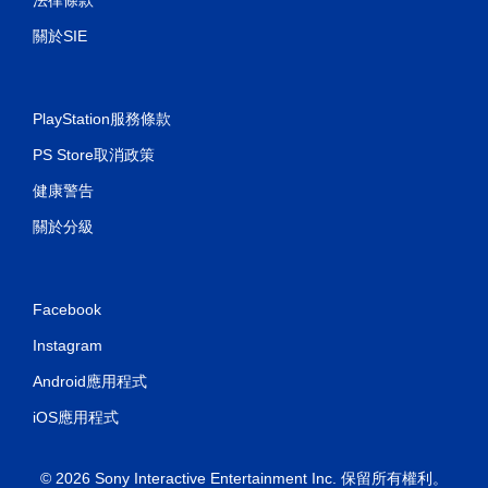
法律條款
開
啟
關於SIE
控
制
器
PlayStation服務條款
的
震
PS Store取消政策
動
即
健康警告
可
關於分級
遊
玩
您
可
Facebook
以
在
Instagram
不
開
Android應用程式
啟
控
iOS應用程式
制
器
震
© 2026 Sony Interactive Entertainment Inc. 保留所有權利。