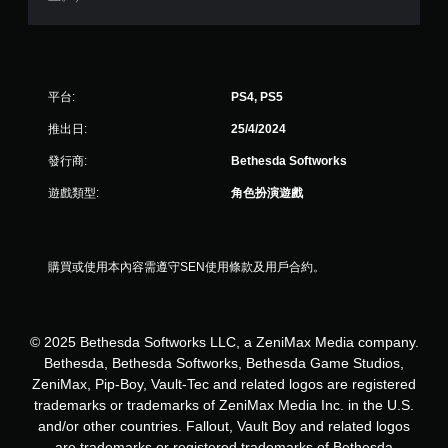
使
用
動
態
控
平台:
PS4, PS5
制
項
推出日:
25/4/2024
即
可
發行商:
Bethesda Softworks
遊
玩
遊戲類型:
角色扮演遊戲
遊
戲
。
購買或使用本內容需遵守SEN使用條款及用戶合約。
無
須
觸
© 2025 Bethesda Softworks LLC, a ZeniMax Media company.
碰
Bethesda, Bethesda Softworks, Bethesda Game Studios,
控
ZeniMax, Pip-Boy, Vault-Tec and related logos are registered
制
trademarks or trademarks of ZeniMax Media Inc. in the U.S.
項
and/or other countries. Fallout, Vault Boy and related logos
即
are trademarks or registered trademarks of Bethesda