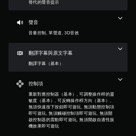
顆
手
替代的聲音提示
可
動
遊
星
保
玩
存
）
聲音
您
資
無
料
音量控制, 單聲道, 3D音效
，
需
快
您
速
共
可
或
以
翻譯字幕與原文字幕
在
8
手
時
動
翻譯字幕（基本）
間
建
則
限
立
制
保
評
內
存
控制項
按
點
分
下
重新對應控制器（基本）, 可調整操作桿的靈
，
按
以
敏度（基本）, 可反轉操作桿方向（基本）,
鈕
回
無須快速按下按鈕即可遊玩, 無須動態控制項
，
到
即可遊玩, 無須觸碰控制項即可遊玩, 無須開
即
上
啟控制器的震動即可遊玩, 無須開啟自適性扳
可
次
機效果即可遊玩
遊
離
玩
開