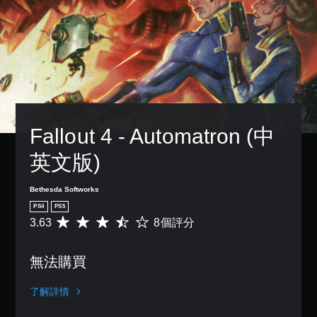
傳
故
單
設
一
達
事
聲
的
個
音
和
困
道
預
訊
主
難
設
您
資
要
度
的
可
料
角
，
版
以
。
色
來
面
設
。
減
，
定
少
系
各
遊
統
Fallout 4 - Automatron (中
喇
戲
也
叭
的
提
的
英文版)
整
供
聲
體
了
音
挑
一
Bethesda Softworks
輸
戰
些
出
PS4
PS5
。
重
，
3.63
8個評分
平
新
使
均
配
其
遊
評
置
一
戲
無法購買
分
的
致
速
為
支
。
3
度
援
了解詳情
.
（
。
6
3
基