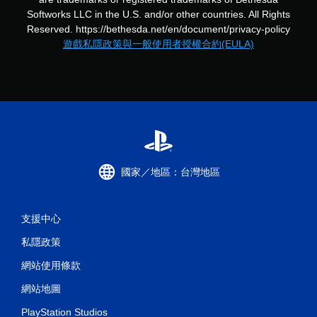
可
Softworks LLC in the U.S. and/or other countries. All Rights
遊
玩
Reserved. https://bethesda.net/en/document/privacy-policy
遊戲私隱政策與一般使用者授權合約(EULA)
您
無
需
使
用
觸
碰
控
制
項
國家／地區：台灣地區
，
即
可
遊
支援中心
玩
遊
私隱政策
戲
。
網站使用條款
網站地圖
無
須
PlayStation Studios