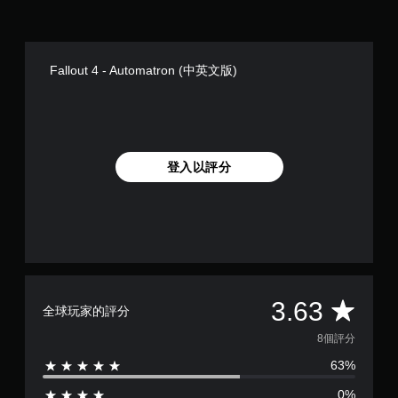
桿
遊
靈
戲
敏
速
度
度
Fallout 4 - Automatron (中英文版)
的
。
選
項
控
。
制
器
可
登入以評分
提
反
醒
轉
您
操
可
作
隨
桿
時
方
查
向
看
平
（
3.63
遊
全球玩家的評分
基
戲
均
本
的
8個評分
控
）
63%
評
制
系
項
0%
統