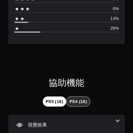
分
。
提
0%
供
為
一
教
13%
些
學
3
反
提
25%
轉
醒
.
操
您
作
6
可
桿
隨
的
3
時
選
查
項
顆
看
。
遊
星
玩
協助機能
無
過
須
程
（
快
的
教
滿
速
PS5 (18)
PS4 (18)
學
按
資
分
下
訊
按
。
5
鈕
視覺效果
即