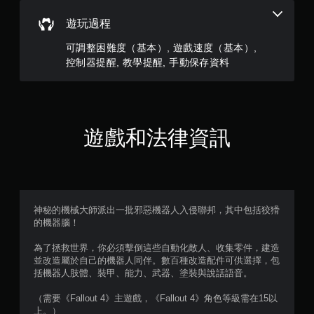
遊
的
戲
遊
遊玩過程
和
戲
前
畫
可調整困難度（基本）, 遊戲速度（基本）,
往
面
控制器提醒, 教學提醒, 手動保存資料
選
。
單
。
無
遊戲和法律資訊
須
動
態
控
制
項
神秘的機械大師派出一批邪惡機器人入侵聯邦，其中包括狡猾
即
的機器腦！
可
為了拯救世界，你必須擊倒這些自動化敵人、收集零件，建造
遊
並改造屬於自己的機器人同伴。數百種改造配件可供選擇，包
玩
括機器人肢體、裝甲、能力、武器、塗裝與說話語音。
您
無
（需要《Fallout 4》主遊戲，《Fallout 4》角色等級需在15以
需
上。）