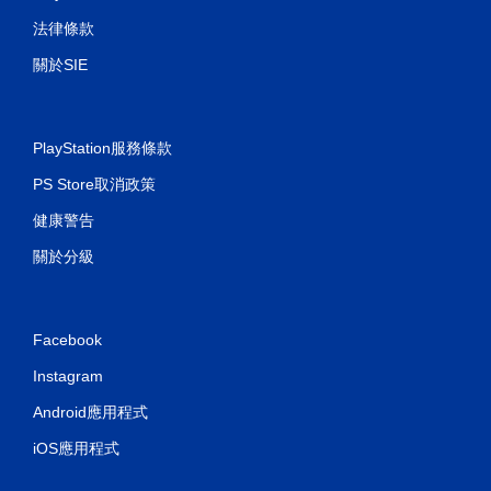
開
法律條款
啟
控
關於SIE
制
器
的
震
PlayStation服務條款
動
PS Store取消政策
即
可
健康警告
遊
玩
關於分級
您
可
以
Facebook
在
不
Instagram
開
啟
Android應用程式
控
制
iOS應用程式
器
震