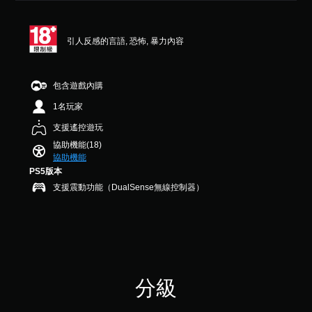
3
D
本
可
顆
音
）
調
星
效
引人反感的言語, 恐怖, 暴力內容
您
（
整
可
滿
您
操
以
分
可
作
在
5
以
包含遊戲內購
桿
有
顆
設
的
1名玩家
限
星
定
靈
的
）
聲
支援遙控遊玩
敏
時
，
音
度
間
協助機能(18)
共
輸
（
內
協助機能
8
出
或
則
，
基
PS5版本
僅
評
以
本
支援震動功能（DualSense無線控制器）
在
分
便
）
執
享
系
行
受
統
特
環
提
定
繞
供
動
音
一
作
效
些
分級
時
。
操
減
作
慢