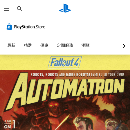
搜
尋
替
音
翻
重
可
代
量
譯
新
調
的
控
字
對
整
聲
制
幕
應
困
音
（
控
難
您
最新
精選
優惠
定期服務
瀏覽
提
基
制
度
可
示
本
器
（
將
單
）
（
基
透
一
基
本
過
遊
聲
本
）
視
戲
音
覺
）
中
您
的
或
的
可
您
音
控
翻
以
可
量
制
譯
透
將
調
器
字
過
控
低
的
幕
選
制
和
震
僅
擇
項
靜
動
限
另
變
音
，
於
一
更
。
也
主
個
為
能
要
預
另