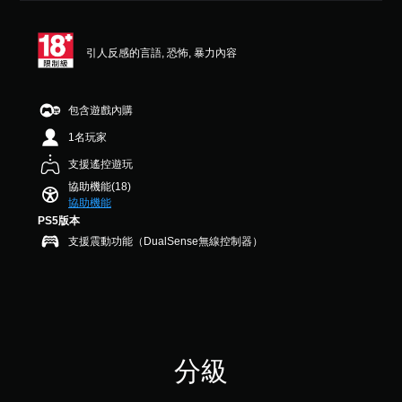
顆
D
本
可
星
音
）
調
（
效
引人反感的言語, 恐怖, 暴力內容
您
滿
整
可
分
您
操
以
5
可
作
在
顆
以
包含遊戲內購
桿
有
星
設
的
1名玩家
限
）
定
靈
的
，
聲
支援遙控遊玩
敏
時
共
音
度
間
協助機能(18)
8
輸
（
內
協助機能
則
出
或
評
，
基
PS5版本
僅
分
以
本
支援震動功能（DualSense無線控制器）
在
便
）
執
享
系
行
受
統
特
環
提
定
繞
供
動
音
一
作
效
些
分級
時
。
操
減
作
慢