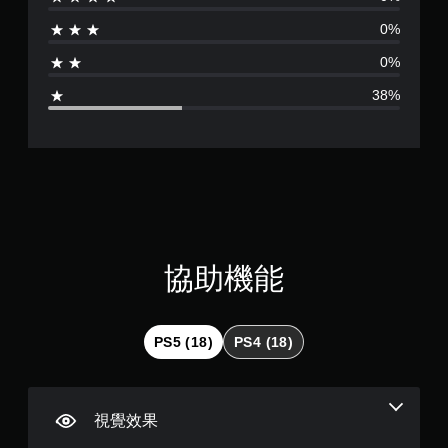
分
。
提
0%
供
為
一
教
0%
些
學
3
反
提
38%
轉
醒
.
操
您
作
5
可
桿
隨
的
顆
時
選
查
項
星
看
。
遊
（
玩
協助機能
無
過
須
程
滿
快
的
教
分
速
PS5 (18)
PS4 (18)
學
按
資
5
下
訊
按
。
顆
鈕
視覺效果
即