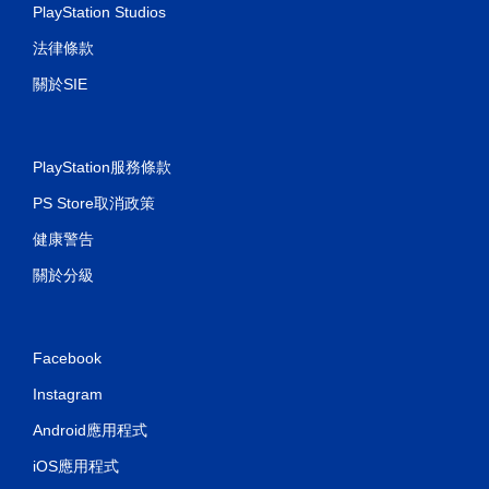
開
PlayStation Studios
啟
法律條款
控
制
關於SIE
器
的
震
動
PlayStation服務條款
即
PS Store取消政策
可
遊
健康警告
玩
關於分級
您
可
以
在
Facebook
不
開
Instagram
啟
控
Android應用程式
制
器
iOS應用程式
震