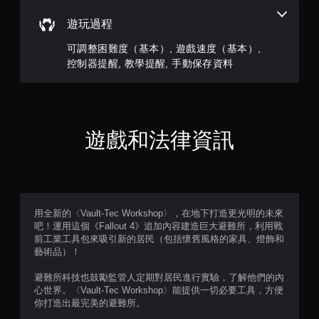
遊
的
戲
遊
遊玩過程
和
戲
前
畫
可調整困難度（基本）, 遊戲速度（基本）,
往
面
控制器提醒, 教學提醒, 手動保存資料
選
。
單
。
無
遊戲和法律資訊
須
動
態
控
制
項
用全新的〈Vault-Tec Workshop〉，在地下打造更光明的未來
即
吧！運用這個《Fallout 4》追加內容建造巨大避難所，利用戰
前工業工具包來吸引新的居民（包括懷舊風格的家具、燈飾和
可
藝術品）！
遊
玩
避難所科技也鼓勵監管人定期對居民進行實驗，了解他們的內
您
心世界。〈Vault-Tec Workshop〉能提供一切必要工具，方便
無
你打造出最完美的避難所。
需