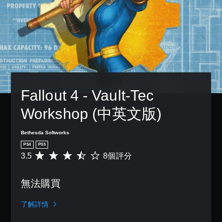
傳
故
單
設
一
達
事
聲
的
個
音
和
困
道
預
訊
主
難
設
您
資
要
度
的
可
料
角
，
版
以
。
色
來
面
設
。
減
，
定
少
系
各
遊
統
Fallout 4 - Vault-Tec 
喇
戲
也
叭
的
提
的
Workshop (中英文版)
整
供
聲
體
了
音
挑
一
Bethesda Softworks
輸
戰
些
出
PS4
PS5
。
重
，
3.5
8個評分
平
新
使
均
配
其
遊
評
置
一
戲
無法購買
分
的
致
速
為
支
。
3
度
援
了解詳情
.
（
。
5
3
基