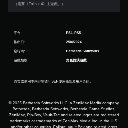
使
（需要《Fallout 4》主遊戲。）
用
動
態
控
制
平台:
PS4, PS5
項
即
推出日:
25/4/2024
可
遊
發行商:
Bethesda Softworks
玩
遊
遊戲類型:
角色扮演遊戲
戲
。
購買或使用本內容需遵守SEN使用條款及用戶合約。
無
須
觸
碰
© 2025 Bethesda Softworks LLC, a ZeniMax Media company.
控
Bethesda, Bethesda Softworks, Bethesda Game Studios,
制
ZeniMax, Pip-Boy, Vault-Tec and related logos are registered
項
trademarks or trademarks of ZeniMax Media Inc. in the U.S.
即
and/or other countries. Fallout, Vault Boy and related logos