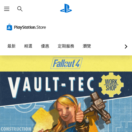
搜
尋
替
音
翻
重
可
代
量
譯
新
調
的
控
字
對
整
聲
制
幕
應
困
音
（
控
難
您
最新
精選
優惠
定期服務
瀏覽
提
基
制
度
可
示
本
器
（
將
單
）
（
基
透
一
基
本
過
遊
聲
本
）
視
戲
音
覺
）
中
您
的
或
的
可
您
音
控
翻
以
可
量
制
譯
透
將
調
器
字
過
控
低
的
幕
選
制
和
震
僅
擇
項
靜
動
限
另
變
音
，
於
一
更
。
也
主
個
為
能
要
預
另