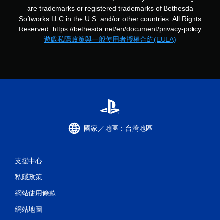
可
are trademarks or registered trademarks of Bethesda
遊
Softworks LLC in the U.S. and/or other countries. All Rights
玩
Reserved. https://bethesda.net/en/document/privacy-policy
您
遊戲私隱政策與一般使用者授權合約(EULA)
無
需
使
用
觸
碰
控
制
項
，
國家／地區：台灣地區
即
可
遊
玩
支援中心
遊
戲
私隱政策
。
網站使用條款
無
網站地圖
須