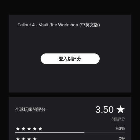
桿
遊
靈
戲
敏
速
度
度
Fallout 4 - Vault-Tec Workshop (中英文版)
的
。
選
項
控
。
制
器
可
登入以評分
提
反
醒
轉
您
操
可
作
隨
桿
時
方
查
向
看
平
（
3.50
遊
全球玩家的評分
基
戲
均
本
的
8個評分
控
）
63%
評
制
系
項
0%
統