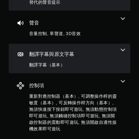
星
手
替代的聲音提示
可
動
遊
）
保
玩
存
，
聲音
您
資
無
料
音量控制, 單聲道, 3D音效
共
需
快
您
速
8
可
或
以
翻譯字幕與原文字幕
在
則
手
時
動
翻譯字幕（基本）
間
建
評
限
立
制
保
分
內
存
控制項
按
點
下
重新對應控制器（基本）, 可調整操作桿的靈
，
按
以
敏度（基本）, 可反轉操作桿方向（基本）,
鈕
回
無須快速按下按鈕即可遊玩, 無須動態控制項
，
到
即可遊玩, 無須觸碰控制項即可遊玩, 無須開
即
上
啟控制器的震動即可遊玩, 無須開啟自適性扳
可
次
機效果即可遊玩
遊
離
玩
開