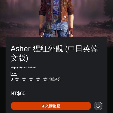
況
設
下
的
遊
困
玩
難
，
度
因
，
遊
來
戲
減
中
少
並
遊
Asher 猩紅外觀 (中日英韓
無
戲
對
的
文版)
話
整
。
體
挑
Mighty Eyes Limited
戰
翻
PS5
。
譯
0
無評分
無
字
評
暫
分
幕
停
NT$60
（
遊
基
戲
本
加入購物籃
）
您