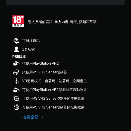
可
遊
在
戲
遊
中
玩
的
過
引人反感的言語, 暴力內容, 毒品, 酒類和菸草
翻
程
譯
或
字
動
幕
可離線遊玩
畫
僅
播
1名玩家
限
放
於
PS5版本
期
主
須使用PlayStation VR2
間
要
，
故
須使用PS VR2 Sense控制器
隨
事
時
VR遊玩模式：坐著玩、站著玩、空間定位
和
暫
主
可使用PlayStation VR2頭戴裝置震動效果
停
要
遊
角
可使用PS VR2 Sense控制器的震動效果
戲
色
（
可使用PS VR2 Sense控制器的扳機效果
。
僅
限
檢視全部
離
線