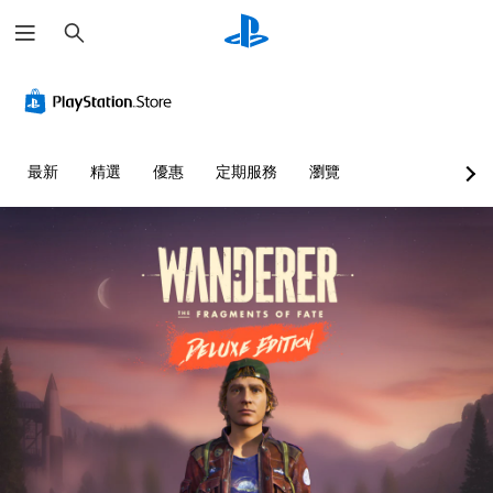
搜
尋
無
可
須
調
翻
整
譯
困
字
難
最新
精選
優惠
定期服務
瀏覽
幕
度
即
（
可
基
遊
本
玩
）
您
您
可
可
在
以
沒
透
有
過
翻
選
譯
擇
字
另
幕
一
的
個
情
預