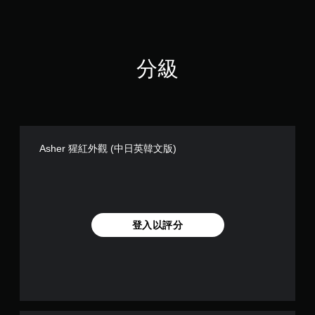
遊
玩
）
。
分級
Asher 猩紅外觀 (中日英韓文版)
登入以評分