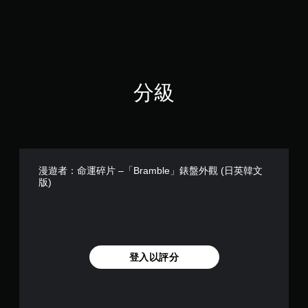
遊
玩
）
。
分級
漫遊者：命運碎片 –「Bramble」錶盤外觀 (日英韓文
版)
登入以評分