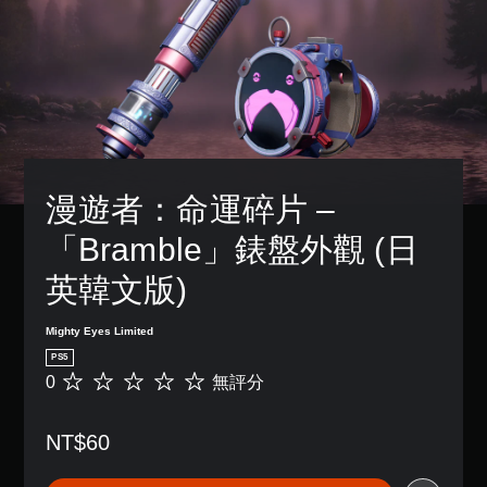
況
設
下
的
遊
困
玩
難
，
度
因
，
遊
來
戲
減
中
少
並
遊
漫遊者：命運碎片 –
無
戲
對
的
「Bramble」錶盤外觀 (日
話
整
。
體
英韓文版)
挑
戰
翻
。
Mighty Eyes Limited
譯
PS5
字
暫
0
無評分
幕
無
停
評
（
遊
分
基
NT$60
戲
本
）
您