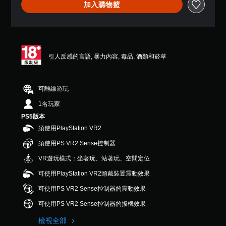
可
加入購物籃
遊
在
戲
遊
中
玩
的
過
翻
程
譯
或
引人反感的言語, 暴力內容, 毒品, 酒類和菸草
字
動
幕
畫
僅
播
限
可離線遊玩
放
於
期
1名玩家
主
間
要
PS5版本
，
故
隨
須使用PlayStation VR2
事
時
和
須使用PS VR2 Sense控制器
暫
主
停
VR遊玩模式：坐著玩、站著玩、空間定位
要
遊
角
戲
可使用PlayStation VR2頭戴裝置震動效果
色
（
。
可使用PS VR2 Sense控制器的震動效果
僅
限
可使用PS VR2 Sense控制器的扳機效果
離
線
檢視全部