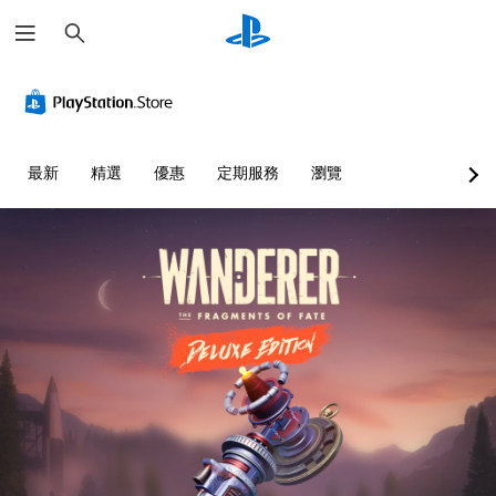
搜
尋
無
可
須
調
翻
整
譯
困
字
難
最新
精選
優惠
定期服務
瀏覽
幕
度
即
（
可
基
遊
本
玩
）
您
您
可
可
在
以
沒
透
有
過
翻
選
譯
擇
字
另
幕
一
的
個
情
預