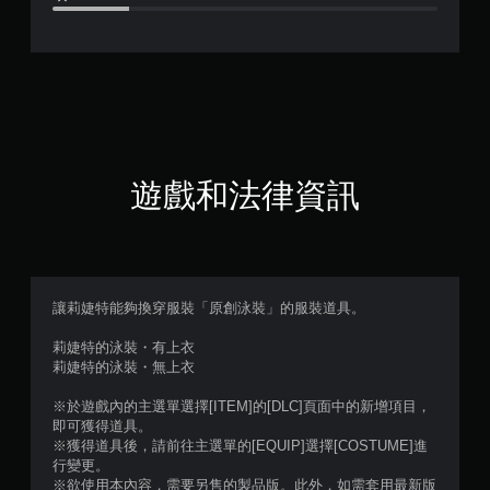
.
2
顆
星
（
遊戲和法律資訊
滿
分
5
讓莉婕特能夠換穿服裝「原創泳裝」的服裝道具。
顆
莉婕特的泳裝・有上衣
莉婕特的泳裝・無上衣
星
※於遊戲內的主選單選擇[ITEM]的[DLC]頁面中的新增項目，
）
即可獲得道具。
※獲得道具後，請前往主選單的[EQUIP]選擇[COSTUME]進
，
行變更。
※欲使用本內容，需要另售的製品版。此外，如需套用最新版