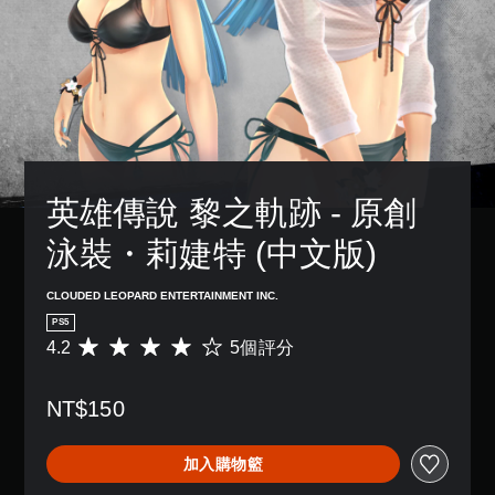
英雄傳說 黎之軌跡 - 原創
泳裝・莉婕特 (中文版)
CLOUDED LEOPARD ENTERTAINMENT INC.
PS5
4.2
5個評分
平
均
評
NT$150
分
為
4
加入購物籃
.
2