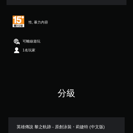
顆
星
（
滿
性, 暴力內容
分
5
顆
星
可離線遊玩
）
1名玩家
，
共
5
則
評
分
分級
英雄傳說 黎之軌跡 - 原創泳裝・莉婕特 (中文版)