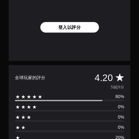
登入以評分
平
4.20
全球玩家的評分
均
5個評分
80%
評
0%
分
0%
為
0%
4
20%