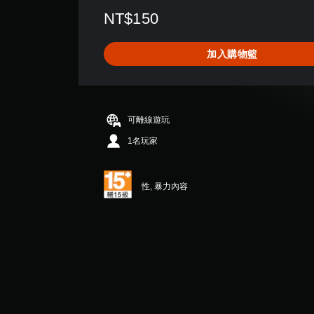
評
NT$150
分
為
5
加入購物籃
顆
星
（
滿
分
可離線遊玩
5
顆
1名玩家
星
）
，
性, 暴力內容
共
2
則
評
分