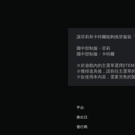
讓菲莉和卡特爾能夠換穿服裝
國中部制服・菲莉
國中部制服・卡特爾
※於遊戲內的主選單選擇[ITEM
※獲得道具後，請前往主選單的[E
※欲使用本內容，需要另售的
平台:
推出日:
發行商: