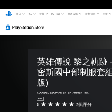
商店
PS5
遊戲
PS Plus
周邊設備
最新消息
支援
英雄傳說 黎之軌跡 -
密斯國中部制服套組
版)
CLOUDED LEOPARD ENTERTAINMENT INC.
PS5
5
2個評分
平
均