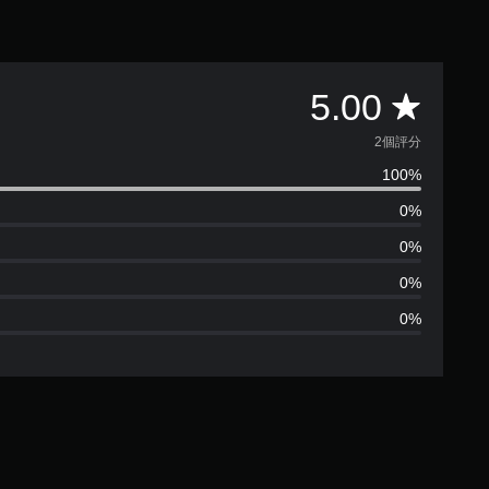
平
5.00
均
2個評分
100%
評
0%
分
0%
為
0%
0%
5
顆
星
（