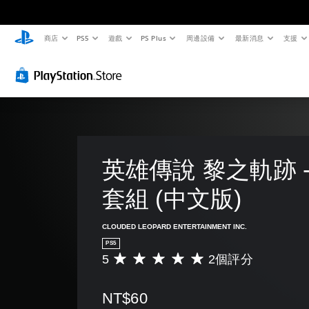
商店
PS5
遊戲
PS Plus
周邊設備
最新消息
支援
英雄傳說 黎之軌跡 -
套組 (中文版)
CLOUDED LEOPARD ENTERTAINMENT INC.
PS5
5
2個評分
平
均
評
NT$60
分