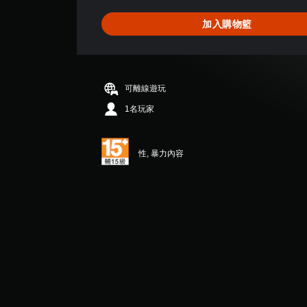
為
5
加入購物籃
顆
星
（
滿
分
可離線遊玩
5
顆
1名玩家
星
）
，
性, 暴力內容
共
2
則
評
分