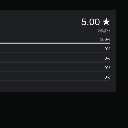
平
5.00
均
2個評分
100%
評
0%
分
0%
為
0%
0%
5
顆
星
（