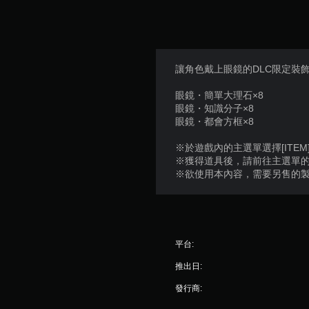
讓角色戴上眼鏡的DLC限定裝
眼鏡・簡單大理石×8
眼鏡・知識分子×8
眼鏡・都會方框×8
※於遊戲內的主選單選擇[ITEM
※獲得道具後，請前往主選單的[E
※欲使用本內容，需要另售的
平台:
推出日:
發行商: