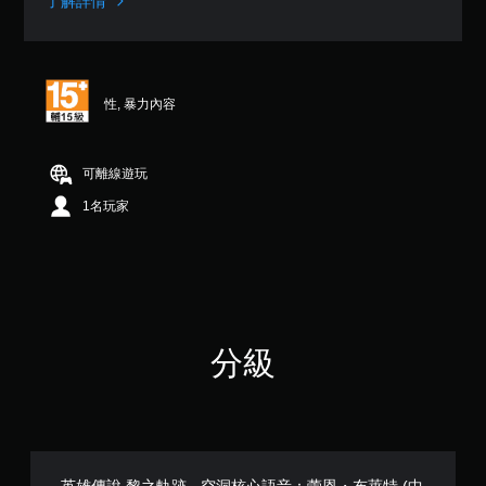
了解詳情
顆
星
（
滿
分
性, 暴力內容
5
顆
星
）
可離線遊玩
，
1名玩家
共
3
則
評
分
分級