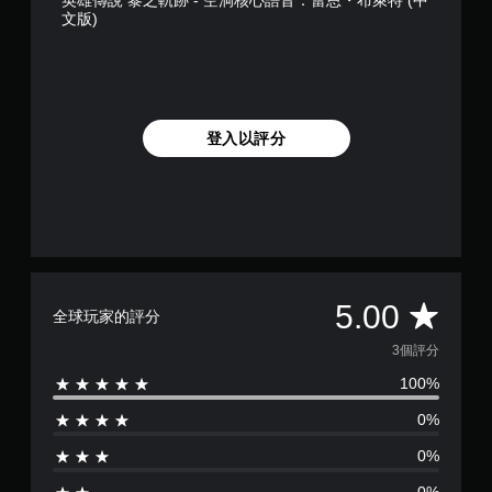
英雄傳說 黎之軌跡 - 空洞核心語音：蕾恩・布萊特 (中
文版)
登入以評分
平
5.00
全球玩家的評分
均
3個評分
100%
評
0%
分
0%
為