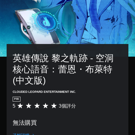
英雄傳說 黎之軌跡 - 空洞
核心語音：蕾恩・布萊特 
(中文版)
CLOUDED LEOPARD ENTERTAINMENT INC.
PS5
5
3個評分
平
均
評
無法購買
分
為
5