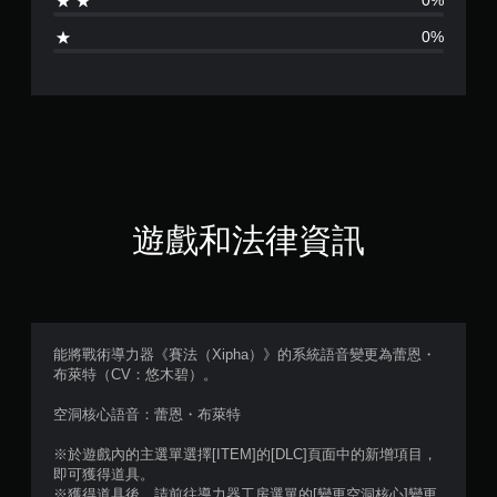
0%
5
0%
顆
星
（
滿
分
遊戲和法律資訊
5
顆
星
能將戰術導力器《賽法（Xipha）》的系統語音變更為蕾恩・
布萊特（CV：悠木碧）。
）
空洞核心語音：蕾恩・布萊特
，
※於遊戲內的主選單選擇[ITEM]的[DLC]頁面中的新增項目，
共
即可獲得道具。
※獲得道具後，請前往導力器工房選單的[變更空洞核心]變更