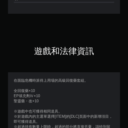
顆
星
（
滿
分
遊戲和法律資訊
5
顆
星
在面臨危機時派得上用場的高級回復藥套組。
）
全回復藥×10
EP填充劑Ⅳ×10
，
聖靈藥・改×10
共
※遊戲中也可獲得相同道具。
※於遊戲內的主選單選擇[ITEM]的[DLC]頁面中的新增項目，
2
即可獲得道具。
※超過持有數量上限時，超過的部分將直接丟棄，請特別留