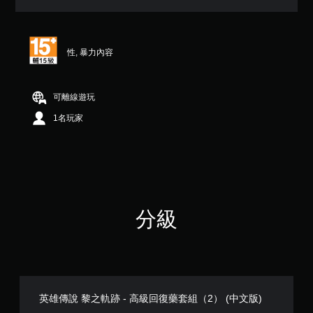
（
滿
分
5
性, 暴力內容
顆
星
）
，
可離線遊玩
共
1名玩家
2
則
評
分
分級
英雄傳說 黎之軌跡 - 高級回復藥套組（2） (中文版)