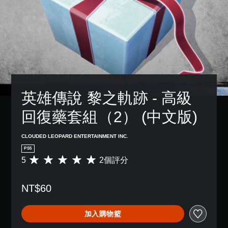
英雄傳說 黎之軌跡 - 高級
回復藥套組（2） (中文版)
CLOUDED LEOPARD ENTERTAINMENT INC.
PS5
5
2個評分
平
均
評
NT$60
分
為
5
加入購物籃
顆
星