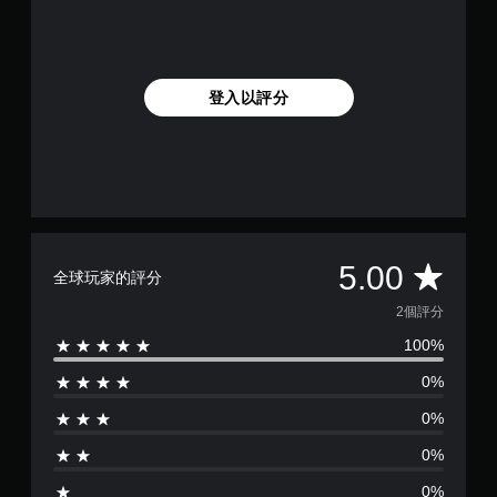
登入以評分
平
5.00
全球玩家的評分
均
2個評分
100%
評
0%
分
0%
為
0%
5
0%