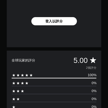
登入以評分
平
5.00
全球玩家的評分
均
2個評分
100%
評
0%
分
0%
為
0%
5
0%