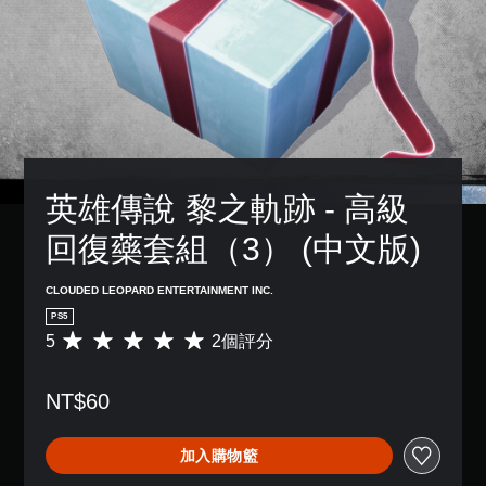
英雄傳說 黎之軌跡 - 高級
回復藥套組（3） (中文版)
CLOUDED LEOPARD ENTERTAINMENT INC.
PS5
5
2個評分
平
均
評
NT$60
分
為
5
加入購物籃
顆
星