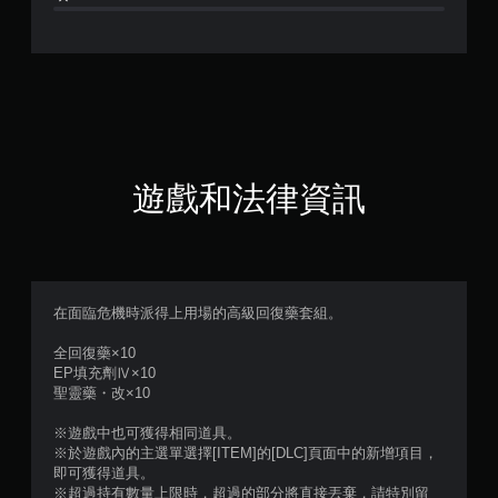
顆
星
（
滿
分
遊戲和法律資訊
5
顆
星
在面臨危機時派得上用場的高級回復藥套組。
）
全回復藥×10
EP填充劑Ⅳ×10
，
聖靈藥・改×10
共
※遊戲中也可獲得相同道具。
※於遊戲內的主選單選擇[ITEM]的[DLC]頁面中的新增項目，
2
即可獲得道具。
※超過持有數量上限時，超過的部分將直接丟棄，請特別留