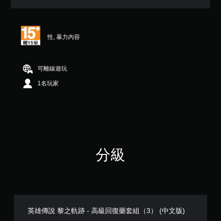
（
滿
分
5
性, 暴力內容
顆
星
）
，
可離線遊玩
共
1名玩家
2
則
評
分
分級
英雄傳說 黎之軌跡 - 高級回復藥套組（3） (中文版)