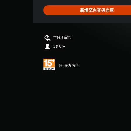
為
4
新增至內容保存庫
顆
星
（
滿
分
可離線遊玩
5
顆
1名玩家
星
）
，
性, 暴力內容
共
4
則
評
分