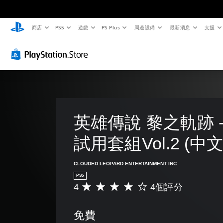
商店
PS5
遊戲
PS Plus
周邊設備
最新消息
支援
英雄傳說 黎之軌跡 -
試用套組Vol.2 (中
CLOUDED LEOPARD ENTERTAINMENT INC.
PS5
4
4個評分
平
均
評
免費
分