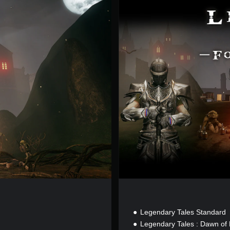
F
o
r
e
v
e
r
E
d
i
t
i
o
n
Legendary Tales Standard
Legendary Tales : Dawn of 