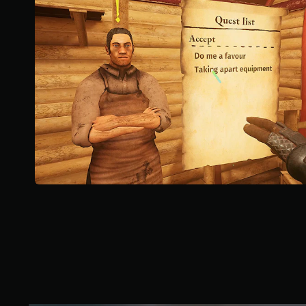
.
1
K
則
評
分