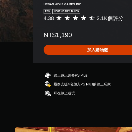
URBAN WOLF GAMES INC.
PS5
LEGENDARY TALES
4.38
2.1K個評分
平
均
評
NT$1,190
分
為
4
加入購物籃
.
3
8
顆
星
線上遊玩需要PS Plus
（
最多支援4名加入PS Plus的線上玩家
滿
分
可在線上遊玩
5
顆
星
）
，
共
2