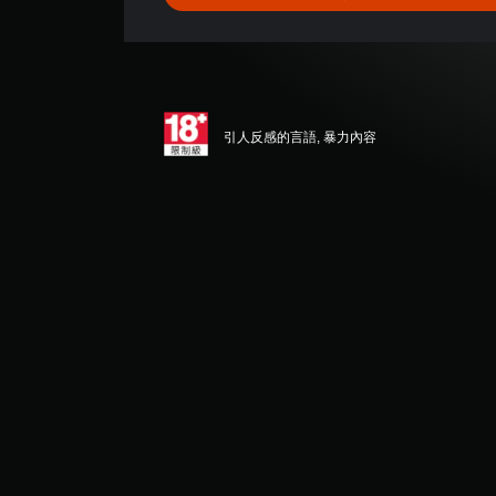
顆
星
（
滿
分
5
顆
引人反感的言語, 暴力內容
星
）
，
共
9
則
評
分