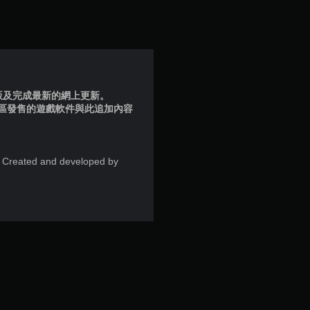
滿
分
5
顆
品版及完成最新的網上更新。
地區發售的遊戲軟件與此追加內容
星
）
. Created and developed by
，
共
9
則
評