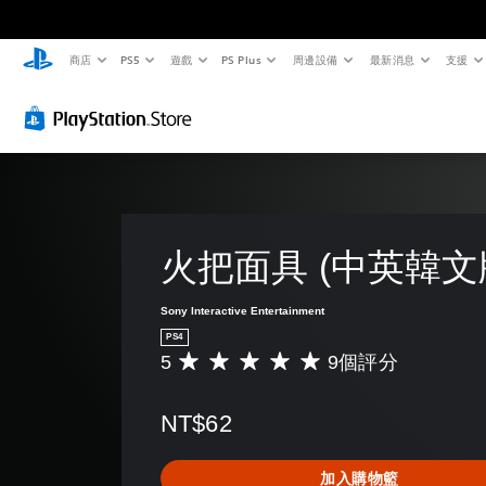
商店
PS5
遊戲
PS Plus
周邊設備
最新消息
支援
火把面具 (中英韓文
Sony Interactive Entertainment
PS4
5
9個評分
平
均
評
NT$62
分
為
5
加入購物籃