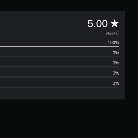
平
5.00
均
9個評分
100%
評
0%
分
0%
為
0%
0%
5
顆
星
（