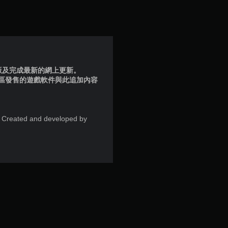
滿
分
5
顆
品版及完成最新的網上更新。
地區發售的遊戲軟件與此追加內容
星
）
. Created and developed by
，
共
2
則
評