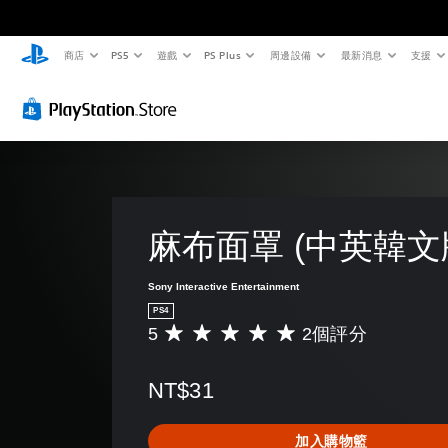
商店
PS5
遊戲
PS Plus
周邊設備
最新消息
支援
麻布面罩 (中英韓文
Sony Interactive Entertainment
PS4
5
2個評分
平
均
評
NT$31
分
為
5
加入購物籃