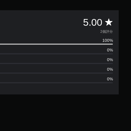
平
5.00
均
2個評分
100%
評
0%
分
0%
為
0%
0%
5
顆
星
（