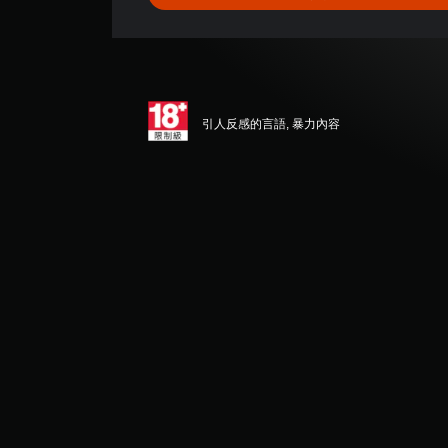
顆
星
（
滿
分
5
顆
引人反感的言語, 暴力內容
星
）
，
共
2
則
評
分