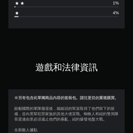
1%
4
4%
.
4
6
顆
星
遊戲和法律資訊
（
滿
分
※另有包含此單獨商品內容的套裝包。請注意切勿重複購買。
5
銀貂國際的軍隊撤退後，鐵鎚頭的幫派取得了他們留下的裝
備，並向黑幫犯罪家族的其他大佬宣戰。蜘蛛人和紐約警局隊
顆
長渡邊由里必須遏止他們的暴亂，紐約爆發地盤大戰。
星
全新敵人據點