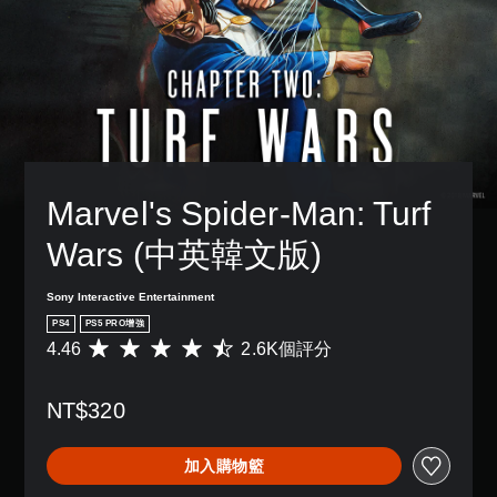
Marvel's Spider-Man: Turf 
Wars (中英韓文版)
Sony Interactive Entertainment
PS4
PS5 PRO增強
4.46
2.6K個評分
平
均
評
NT$320
分
為
4
加入購物籃
.
4