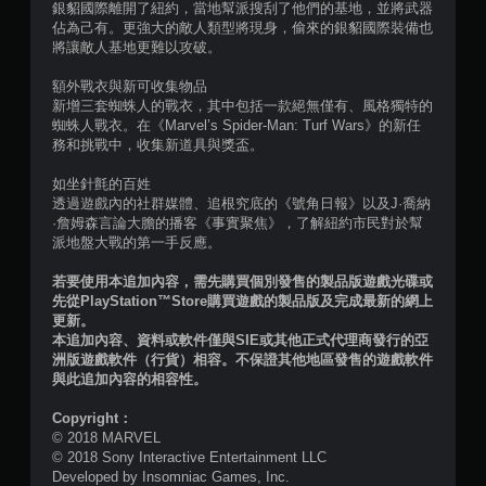
銀貂國際離開了紐約，當地幫派搜刮了他們的基地，並將武器
）
佔為己有。更強大的敵人類型將現身，偷來的銀貂國際裝備也
將讓敵人基地更難以攻破。
，
額外戰衣與新可收集物品
共
新增三套蜘蛛人的戰衣，其中包括一款絕無僅有、風格獨特的
蜘蛛人戰衣。在《Marvel’s Spider-Man: Turf Wars》的新任
2
務和挑戰中，收集新道具與獎盃。
6
如坐針氈的百姓
透過遊戲內的社群媒體、追根究底的《號角日報》以及J·喬納
3
·詹姆森言論大膽的播客《事實聚焦》，了解紐約市民對於幫
派地盤大戰的第一手反應。
3
若要使用本追加內容，需先購買個別發售的製品版遊戲光碟或
先從PlayStation™Store購買遊戲的製品版及完成最新的網上
則
更新。
本追加內容、資料或軟件僅與SIE或其他正式代理商發行的亞
評
洲版遊戲軟件（行貨）相容。不保證其他地區發售的遊戲軟件
與此追加內容的相容性。
分
Copyright：
© 2018 MARVEL
© 2018 Sony Interactive Entertainment LLC
Developed by Insomniac Games, Inc.