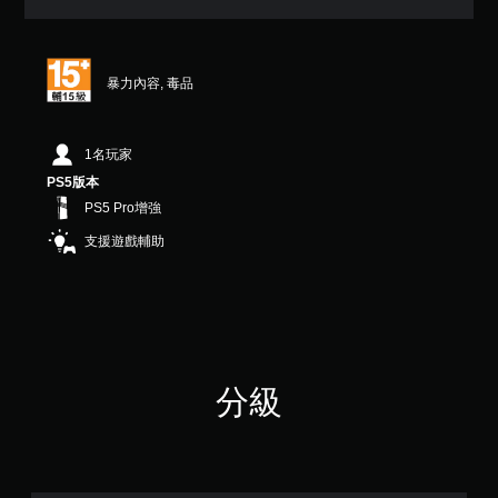
6
顆
星
（
暴力內容, 毒品
滿
分
5
顆
1名玩家
星
PS5版本
）
PS5 Pro增強
，
共
支援遊戲輔助
2
.
6
K
則
評
分
分級