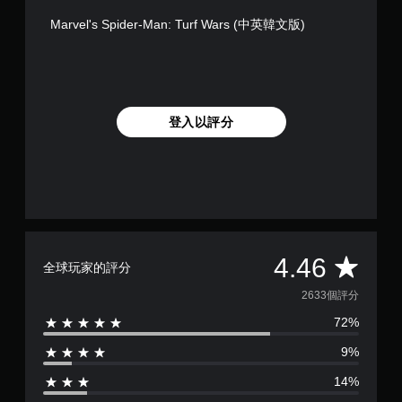
Marvel's Spider-Man: Turf Wars (中英韓文版)
登入以評分
平
4.46
全球玩家的評分
均
2633個評分
72%
評
9%
分
14%
為