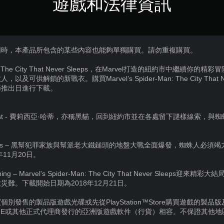
遊戲和法律資訊
同時，本產品所包含的某些內容也能夠單獨購買。請勿重複購買。
Man: The City That Never Sleeps，在Marvel打造的紐約市中繼
供解鎖的新戰衣。購買Marvel’s Spider-Man: The City That 
節推出日進行下載。
n: The Heist - 費莉西亞·哈蒂，亦稱黑貓，回到紐約市並在各處留下謎樣線
an: Turf Wars – 黑幫犯罪家族與幫派老大鐵鎚頭的地盤大戰全面爆發，蜘蛛
11月20日。
ver Lining – Marvel's Spider-Man: The City That Never Sl
難。下載開始日期為2018年12月21日。
別發售的製品版遊戲光碟或先從PlayStation™Store購買遊戲的製
IE或其他正式代理商發行的亞洲版遊戲軟件（行貨）相容。不保證其他