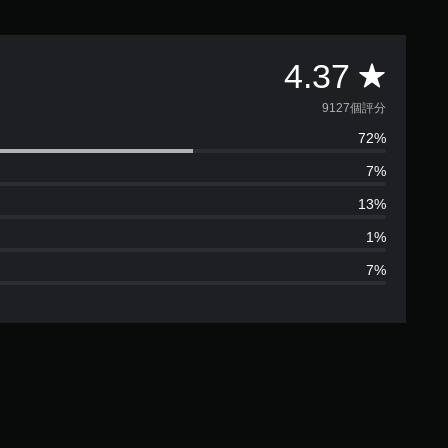
平
4.37
均
9127個評分
72%
評
7%
分
13%
為
1%
7%
4
.
3
7