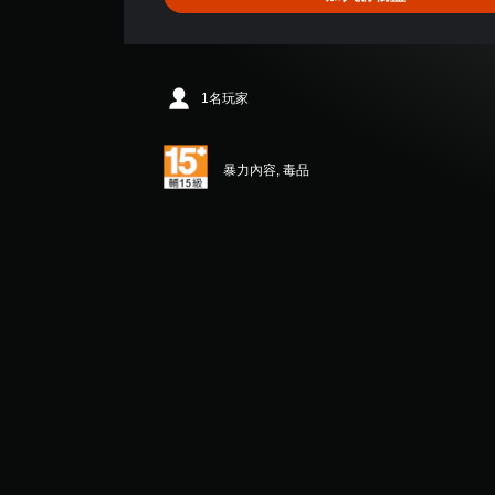
.
3
7
顆
星
1名玩家
（
滿
分
暴力內容, 毒品
5
顆
星
）
，
共
9
.
1
K
則
評
分