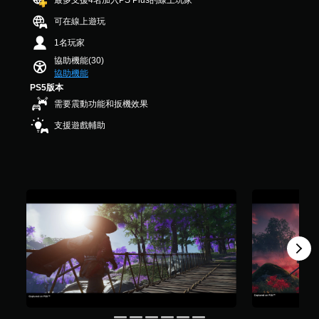
最多支援4名加入PS Plus的線上玩家
H
遊
，
字
替
U
您
可
戲
共
可在線上遊玩
。
代
D
可
中
反
3
的
)
以
1名玩家
的
2
轉
文
視
降
快
對
1
協助機能(30)
操
字
低
覺
速
話
K
協助機能
作
會
快
提
具
聊
則
PS5版本
桿
使
速
有
評
示
天
方
需要震動功能和扳機效果
用
活
完
分
透
您
向
較
動
整
支援遊戲輔助
過
可
大
（
（
的
聲
傳
的
您
基
翻
音
送
字
必
譯
本
或
或
體
須
字
）
控
接
來
在
幕
制
系
收
顯
時
。
器
統
預
示
間
的
提
設
，
限
震
清
供
的
使
制
動
一
字
晰
其
內
，
些
詞
更
翻
做
也
反
、
輕
出
譯
能
轉
片
鬆
符
字
傳
操
語
易
合
幕
達
作
或
讀
螢