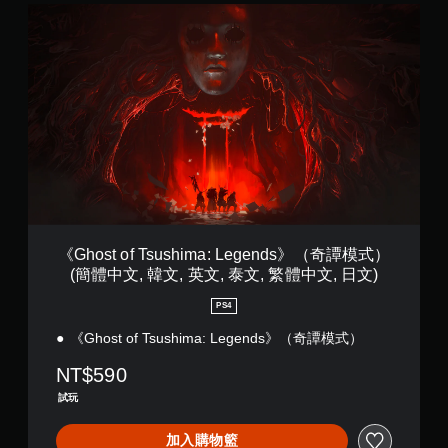
文
可
僅
《
,
遊
限
G
繁
離
玩
h
體
線
o
您
中
遊
s
無
文
玩
t
需
,
）
o
使
日
。
f
用
文
T
動
)
s
態
手
u
控
動
s
制
保
h
項
存
i
即
《Ghost of Tsushima: Legends》（奇譚模式）
資
m
可
(簡體中文, 韓文, 英文, 泰文, 繁體中文, 日文)
料
a
遊
:
玩
您
PS4
L
遊
可
e
《Ghost of Tsushima: Legends》（奇譚模式）
戲
以
g
。
手
NT$590
e
動
n
建
試玩
無
d
立
須
s
保
加入購物籃
》
觸