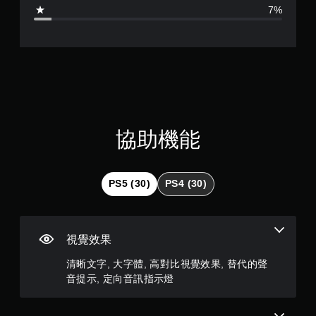
4
自
7%
適
.
應
阻
6
力
的
顆
情
況
星
下
，
（
協助機能
遊
玩
滿
遊
戲
分
PS5 (30)
PS4 (30)
。
5
顆
視覺效果
星
清晰文字, 大字體, 高對比視覺效果, 替代的聲
音提示, 定向音訊指示燈
）
，