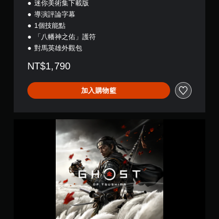
遊
迷你美術集下載版
(
,
戲
簡
導演評論字幕
日
。
體
1個技能點
文
中
)
「八幡神之佑」護符
文
無
對馬英雄外觀包
,
須
韓
開
NT$1,790
文
啟
,
控
英
加入購物籃
制
文
,
器
泰
的
文
震
G
,
動
h
繁
即
o
體
s
可
中
t
遊
文
o
玩
,
f
日
您
T
文
可
s
)
以
u
在
s
不