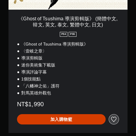
u
他
鈕
遊
(
s
視
，
戲
簡
h
覺
即
體
i
您
《Ghost of Tsushima 導演剪輯版》 (簡體中文,
資
可
中
m
可
韓文, 英文, 泰文, 繁體中文, 日文)
訊
遊
文
a
在
可
玩
,
導
遊
PS4
PS5
協
遊
韓
演
玩
助
戲
文
剪
《Ghost of Tsushima 導演剪輯版》
過
顯
和
,
輯
程
〈壹岐之章〉
示
前
英
版
或
導演剪輯版
聲
往
文
》
動
音
選
,
迷你美術集下載版
(
畫
的
單
泰
簡
導演評論字幕
播
來
。
文
體
放
1個技能點
源
,
中
期
「八幡神之佑」護符
。
繁
文
無
間
體
對馬英雄外觀包
,
，
須
中
韓
隨
動
文
NT$1,990
文
時
態
,
,
暫
控
日
英
停
加入購物籃
制
文
文
遊
)
項
,
戲
泰
即
（