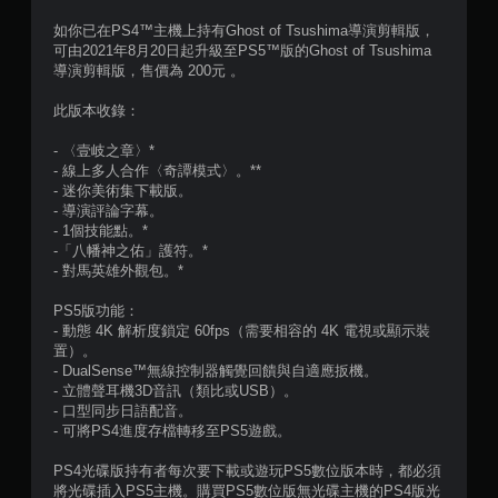
如你已在PS4™主機上持有Ghost of Tsushima導演剪輯版，
可由2021年8月20日起升級至PS5™版的Ghost of Tsushima
導演剪輯版，售價為 200元 。
此版本收錄：
- 〈壹岐之章〉*
- 線上多人合作〈奇譚模式〉。**
- 迷你美術集下載版。
- 導演評論字幕。
- 1個技能點。*
-「八幡神之佑」護符。*
- 對馬英雄外觀包。*
PS5版功能：
- 動態 4K 解析度鎖定 60fps（需要相容的 4K 電視或顯示裝
置）。
- DualSense™無線控制器觸覺回饋與自適應扳機。
- 立體聲耳機3D音訊（類比或USB）。
- 口型同步日語配音。
- 可將PS4進度存檔轉移至PS5遊戲。
PS4光碟版持有者每次要下載或遊玩PS5數位版本時，都必須
將光碟插入PS5主機。購買PS5數位版無光碟主機的PS4版光