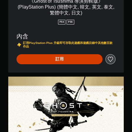
《Ghost of Tsushima 導演剪輯版》
文
速
。
m
特
器
,
(PlayStation Plus) (簡體中文, 韓文, 英文, 泰文,
按
a
定
的
繁
繁體中文, 日文)
下
導
資
震
控
體
按
演
訊
動
制
中
PS4
PS5
鈕
剪
，
，
器
文
輯
即
而
也
,
提
內含
版
不
能
可
日
醒
》
需
傳
遊
訂用PlayStation Plus 升級即可存取此遊戲和遊戲目錄中其他數百款
文
(
作品
您
使
達
玩
)
P
可
用
音
您
l
隨
語
訊
訂用
無
a
時
音
資
需
y
查
或
料
快
S
看
文
。
速
t
遊
字
《
或
a
戲
輸
G
定
在
t
的
入
h
向
時
i
控
來
o
間
音
o
制
溝
s
限
n
訊
項
通
t
制
P
。
。
o
指
內
l
f
示
按
u
T
燈
暫
下
s
s
停
其
按
)