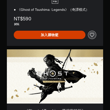
:
、
方
可
通
PS5
譯
L
項
向
以
字
您
e
《Ghost of Tsushima: Legends》（奇譚模式）
目
按
在
幕
可
g
和
鈕
有
會
以
NT$590
e
互
下
限
使
在
n
動
的
的
試玩
用
其
d
對
情
時
較
他
s
象
況
間
大
玩
加入購物籃
》
。
下
內
的
家
（
，
或
字
的
奇
遊
僅
替
體
H
譚
玩
在
《
來
U
代
模
遊
執
G
顯
D
的
式
戲
行
h
示
或
聲
）
和
特
o
，
地
(
音
前
定
s
使
圖
簡
提
往
動
t
其
上
體
選
作
示
o
更
標
中
單
時
f
輕
記
透
文
。
減
T
鬆
有
過
,
慢
s
易
興
視
韓
遊
u
讀
趣
覺
無
文
戲
s
。
的
或
須
,
速
h
點
控
快
英
度
i
或
制