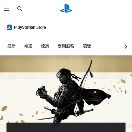
搜
尋
清
音
無
重
可
語
晰
量
須
新
調
音
文
控
翻
對
整
文
字
制
譯
應
困
字
字
控
難
互
選
您
最新
精選
優惠
定期服務
瀏覽
幕
制
度
轉
單
可
即
器
（
（
和
將
抬
單
可
（
基
文
頭
一
遊
基
本
字
顯
聲
玩
本
）
）
示
音
）
您
您
可
器
的
可
可
為
您
(
音
在
以
您
可
H
量
沒
透
大
將
U
調
有
過
聲
控
D
低
翻
選
朗
制
)
和
譯
擇
讀
項
文
靜
字
另
出
變
字
音
幕
一
文
更
的
。
的
個
字
為
呈
情
預
聊
另
現