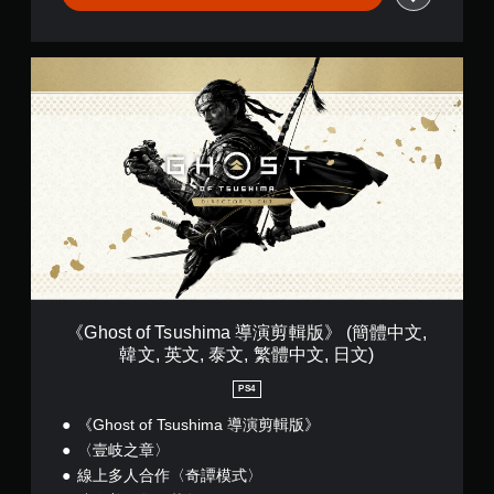
存
（
碰
點
奇
控
，
譚
以
制
《
模
回
項
G
式
到
h
即
）
上
o
可
(
次
s
遊
簡
離
t
玩
體
開
o
中
的
您
f
文
遊
無
T
,
戲
需
s
韓
畫
使
u
文
面
用
s
,
。
觸
h
英
碰
i
《Ghost of Tsushima 導演剪輯版》 (簡體中文,
文
控
m
,
韓文, 英文, 泰文, 繁體中文, 日文)
制
a
泰
項
導
PS4
文
，
演
,
即
剪
《Ghost of Tsushima 導演剪輯版》
繁
可
輯
〈壹岐之章〉
體
遊
版
中
線上多人合作〈奇譚模式〉
玩
》
文