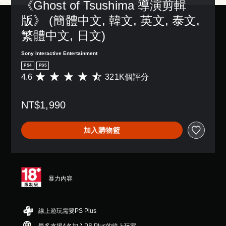
《Ghost of Tsushima 導演剪輯
3
況
設
天
一
方
D
下
的
。
個
版》 (簡體中文, 韓文, 英文, 泰文, 
式
遊
困
音
預
使
繁體中文, 日文)
玩
難
設
效
其
語
，
度
的
更
您
音
因
，
版
Sony Interactive Entertainment
輕
可
文
遊
來
面
鬆
以
PS4
PS5
字
戲
減
，
易
設
4.6
321K個評分
平
中
少
互
系
讀
定
均
並
遊
統
轉
。
聲
評
無
戲
也
（
音
NT$1,990
分
對
的
提
語
輸
為
大
話
整
供
音
出
4
字
。
體
了
）
加入購物籃
，
.
挑
體
一
以
6
戰
可
些
選
翻
便
顆
。
將
重
單
享
譯
星
語
新
和
受
字
（
音
配
抬
簡
環
滿
幕
聊
暴力內容
置
頭
繞
化
分
（
天
的
顯
音
快
5
顯
進
支
示
效
顆
速
示
援
階
器
線上遊玩需要PS Plus
。
星
活
為
。
）
(
）
文
動