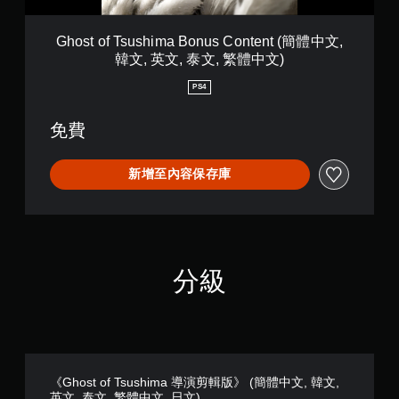
h
開
i
啟
m
Ghost of Tsushima Bonus Content (簡體中文,
控
a
韓文, 英文, 泰文, 繁體中文)
制
B
器
o
PS4
震
n
動
u
/
免費
s
觸
C
覺
o
新增至內容保存庫
回
n
饋
t
的
e
情
n
況
t
下
(
，
分級
簡
遊
體
玩
中
遊
文
戲
,
。
韓
文
《Ghost of Tsushima 導演剪輯版》 (簡體中文, 韓文,
,
無
英文, 泰文, 繁體中文, 日文)