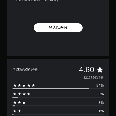
英
須
文
開
,
啟
泰
自
文
適
,
登入以評分
性
繁
體
扳
中
機
文
效
)
果
即
可
遊
平
4.60
全球玩家的評分
玩
均
您
321575個評分
可
84%
評
以
在
6%
分
不
開
3%
為
啟
扳
1%
機