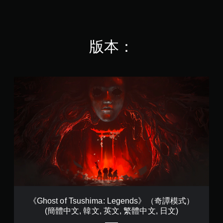
視
翻
桿
圖
。
幕
覺
譯
的
示
提
資
字
選
，
示
高
料
幕
項
以
的
對
。
的
。
便
動
版本：
比
呈
更
作
現
輕
視
）
無
方
鬆
覺
的
須
式
地
挑
效
按
《
使
與
戰
果
G
住
其
其
等
h
在
更
按
他
級
o
環
輕
玩
鈕
。
s
境
鬆
家
即
t
中
易
進
可
遊
o
更
讀
行
遊
f
容
戲
。
溝
玩
T
易
速
通
s
看
您
。
度
大
u
到
可
（
翻
s
角
以
基
用
譯
h
色
在
本
標
i
、
字
不
《Ghost of Tsushima: Legends》（奇譚模式）
）
記
m
敵
幕
按
(簡體中文, 韓文, 英文, 繁體中文, 日文)
a
人
溝
住
您
翻