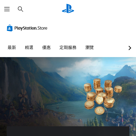
搜
尋
最新
精選
優惠
定期服務
瀏覽