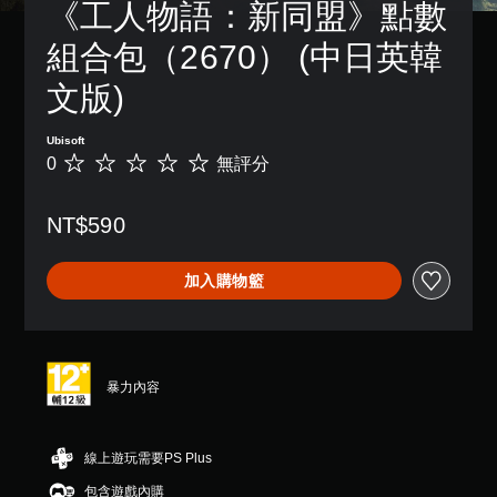
《工人物語：新同盟》點數
組合包（2670） (中日英韓
文版)
Ubisoft
0
無評分
無
評
分
NT$590
加入購物籃
暴力內容
線上遊玩需要PS Plus
包含遊戲內購