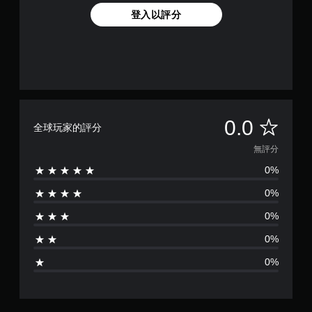
登入以評分
無
0.0
全球玩家的評分
評
無評分
0%
分
0%
0%
0%
0%