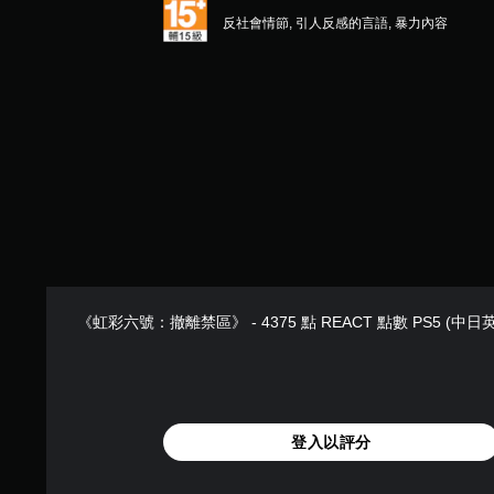
習
呈
效
地
聲
援
現
模
反社會情節, 引人反感的言語, 暴力內容
。
圖
音
。
方
式
上
提
式
標
螢
您
使
示
記
可
可
幕
其
有
調
透
在
助
更
興
過
整
遊
讀
輕
趣
視
戲
操
鬆
程
的
覺
中
作
易
點
式
或
存
讀
桿
或
（
控
取
。
的
特
制
基
一
定
靈
器
個
本
資
原
敏
的
不
）
訊
震
文
度
記
，
《虹彩六號：撤離禁區》 - 4375 點 REACT 點數 PS5 (中日
螢
動
錄
字
（
而
幕
，
結
幕
基
不
助
也
果
（
本
需
讀
能
的
使
基
）
程
傳
環
用
式
本
達
境
系
登入以評分
語
將
音
）
，
統
音
協
訊
以
提
遊
或
助