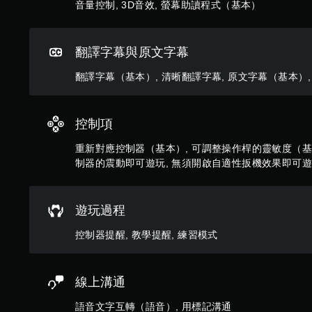
音量控制, 3D音效, 螢幕助讀程式（基本）
聲
遊
（
文
音
玩
基
字
的
過
本
幕
來
程
翻譯字幕與原文字幕
）
源
相
原
。
關
系
文
翻譯字幕（基本）, 清晰翻譯字幕, 原文字幕（基本）
的
統
字
文
提
幕
字
供
的
控制項
或
一
呈
視
些
現
重新對應控制器（基本）, 可調整操作桿的靈敏度（基本
覺
反
方
制器的震動即可遊玩, 無須開啟自適性扳機效果即可
資
轉
式
訊
操
使
的
作
其
溝
桿
更
遊玩過程
通
的
輕
。
選
控制器提醒, 教學提醒, 練習模式
鬆
項
易
。
讀
。
線上溝通
無
須
語音文字互轉（語音）, 用標記溝通