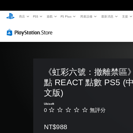
商店
PS5
遊戲
PS Plus
周邊設備
最新消息
支援
替
音
翻
重
控
語
代
量
譯
新
制
音
色
控
字
對
器
文
彩
制
幕
應
提
字
（
控
醒
互
您
您
基
制
轉
無
可
您
須
將
本
器
（
可
依
單
）
（
隨
語
賴
一
時
基
音
《虹彩六號：撤離禁區》 - 
遊
顏
聲
查
本
）
戲
色
音
看
點 REACT 點數 PS5 
中
）
可
來
的
遊
的
將
遊
音
您
文版)
戲
翻
語
玩
量
可
的
譯
音
遊
調
將
控
Ubisoft
字
聊
戲
低
控
制
0
無評分
幕
無
天
，
和
制
項
僅
評
顯
或
靜
項
。
限
分
示
是
音
變
NT$988
於
為
可
。
更
主