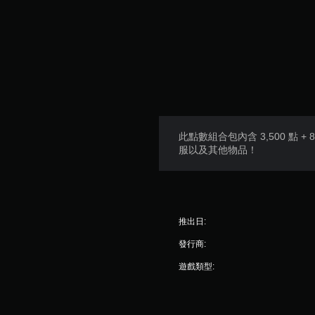
快
速
按
下
按
鈕
即
可
遊
此點數組合包內含 3,500 點
玩
服以及其他物品！
您
無
需
快
速
推出日:
或
發行商:
在
時
遊戲類型:
間
限
制
內