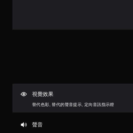
資
便
供
戲
文
您
料
練
一
僅
字
開
。
習
些
提
輸
始
如
操
供
入
游
何
作
定
遊
來
玩
遊
桿
玩
向
溝
遊
玩
靈
過
通
音
戲
。
敏
程
。
和
訊
度
中
調
指
的
重
整
選
示
要
設
項
燈
聲
定
。
音
其
，
的
他
但
原
可
視
可
文
反
覺
能
視覺效果
字
資
無
轉
幕
訊
法
操
替代色彩, 替代的聲音提示, 定向音訊指示燈
。
可
進
作
協
行
桿
助
其
清
方
顯
他
聲音
晰
向
示
與
原