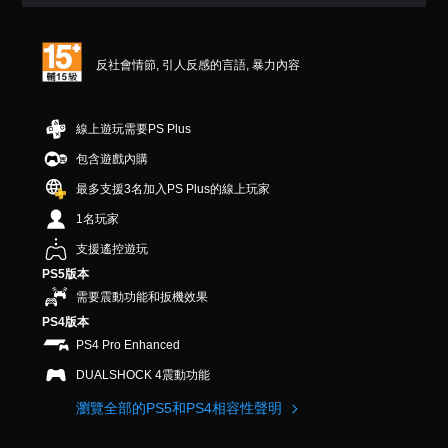
式
提
標
您
螢
使
記
示
可
可
幕
其
有
調
透
在
更
助
興
反社會情節, 引人反感的言語, 暴力內容
整
過
遊
輕
趣
讀
視
操
戲
鬆
的
程
覺
作
中
易
點
式
或
存
桿
讀
線上遊玩需要PS Plus
或
（
控
取
。
的
特
制
基
包含遊戲內購
一
靈
定
器
本
個
資
敏
最多支援3名加入PS Plus的線上玩家
原
的
不
）
訊
度
震
文
記
1名玩家
，
螢
（
動
字
錄
而
幕
基
，
支援遙控遊玩
結
幕
不
助
也
本
果
（
需
PS5版本
讀
能
）
的
基
使
程
需要震動功能和扳機效果
傳
環
用
本
系
式
達
境
PS4版本
語
統
將
）
音
，
PS4 Pro Enhanced
音
提
協
訊
遊
以
或
供
助
資
DUALSHOCK 4震動功能
戲
便
文
一
您
料
僅
練
字
些
開
瀏覽全部的PS5和PS4相容性聲明
。
提
習
輸
操
始
供
如
入
作
游
遊
何