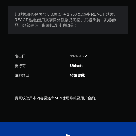
使
用
動
此點數組合包內含 5,000 點 + 1,750 點額外 REACT 點數。
態
REACT 點數能用來購買外觀物品同捆、武器塗裝、武器飾
控
品、頭部裝備、制服以及其他物品！
制
項
即
可
遊
推出日:
19/1/2022
玩
遊
發行商:
Ubisoft
戲
。
遊戲類型:
特殊遊戲
無
須
購買或使用本內容需遵守SEN使用條款及用戶合約。
觸
碰
控
制
項
即