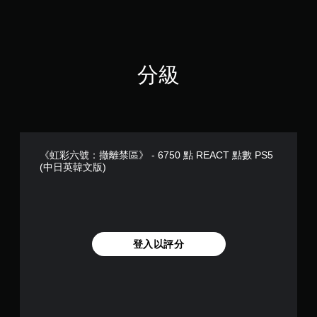
來
定
桿
玩
玩
遊
溝
靈
向
遊
過
玩
通
敏
戲
音
程
。
。
度
和
訊
中
的
調
指
重
分級
選
整
示
要
項
設
聲
燈
。
定
音
其
，
的
他
但
原
可
視
可
文
反
覺
能
字
《虹彩六號：撤離禁區》 - 6750 點 REACT 點數 PS5
轉
資
無
幕
(中日英韓文版)
操
訊
法
。
作
可
進
協
行
桿
助
其
清
方
顯
他
晰
向
示
與
原
（
登入以評分
聲
遊
文
基
音
玩
字
本
的
過
幕
）
來
程
源
相
原
系
。
關
文
統