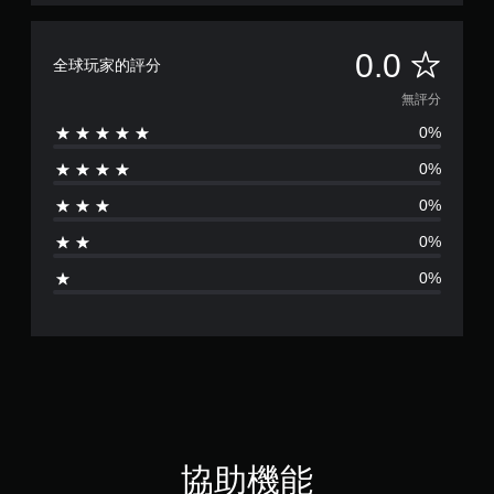
的
字
提
文
幕
供
字
的
無
一
0.0
全球玩家的評分
或
呈
些
視
現
評
反
無評分
覺
方
轉
0%
資
式
操
分
訊
使
作
0%
的
其
桿
溝
更
的
0%
通
輕
選
。
鬆
項
0%
易
。
讀
0%
。
無
須
快
速
按
下
按
鈕
協助機能
即