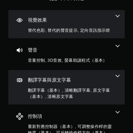
可
遊
玩
視覺效果
您
無
替代色彩, 替代的聲音提示, 定向音訊指示燈
需
快
速
或
聲音
在
時
音量控制, 3D音效, 螢幕助讀程式（基本）
間
限
制
翻譯字幕與原文字幕
內
按
翻譯字幕（基本）, 清晰翻譯字幕, 原文字幕
下
（基本）, 清晰原文字幕
按
鈕
，
即
控制項
可
遊
重新對應控制器（基本）, 可調整操作桿的靈
玩
敏度（基本）, 可反轉操作桿方向（基本）,