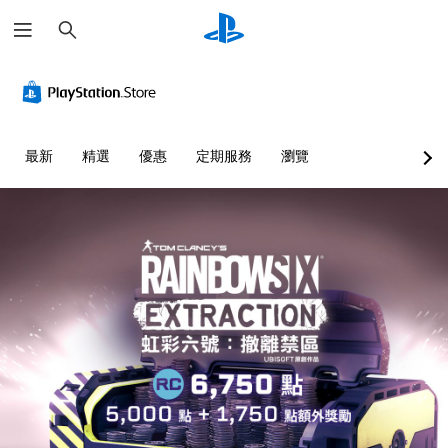
搜
尋
替
音
翻
重
控
語
代
量
譯
新
制
音
色
控
字
對
器
文
彩
制
幕
應
提
字
（
控
醒
互
您
您
最新
精選
優惠
定期服務
瀏覽
基
制
轉
無
可
您
本
器
（
須
將
可
依
單
）
（
語
隨
賴
一
基
時
音
遊
顏
聲
查
本
）
戲
色
音
看
）
中
可
來
的
遊
的
將
您
遊
音
戲
翻
語
可
玩
量
的
譯
音
將
遊
調
控
字
聊
控
戲
低
制
幕
天
制
，
和
項
僅
顯
項
或
靜
。
限
示
變
是
音
於
為
更
可
。
主
教
文
為
透
要
字
另
學
過