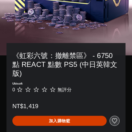
故
3
。
一
提
變
事
D
個
更
醒
和
音
預
重
用
主
您
設
效
要
標
要
可
的
的
您
角
隨
記
版
顏
可
色
時
溝
面
色
以
。
查
通
，
，
設
看
系
更
您
定
遊
統
輕
清
可
《虹彩六號：撤離禁區》 - 6750 
聲
玩
也
易
晰
以
音
過
提
點 REACT 點數 PS5 (中日英韓文
地
在
翻
輸
程
供
進
其
出
譯
的
版)
了
行
他
，
字
教
一
分
玩
以
學
幕
些
Ubisoft
辨
家
便
資
重
0
無評分
無
。
翻
的
享
訊
新
評
譯
H
受
。
配
分
字
U
環
替
置
NT$1,419
幕
D
繞
代
的
的
練
或
音
的
支
呈
習
地
效
加入購物籃
援
聲
現
圖
模
。
。
音
方
上
式