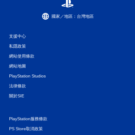
可
遊
玩
國家／地區：台灣地區
您
無
需
支援中心
使
用
私隱政策
觸
碰
網站使用條款
控
制
網站地圖
項
，
PlayStation Studios
即
可
法律條款
遊
關於SIE
玩
遊
戲
。
PlayStation服務條款
無
PS Store取消政策
須