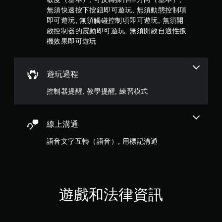
遊
無須快速按下按鈕即可遊玩, 無須動態控制項
戲
和
即可遊玩, 無須觸碰控制項即可遊玩, 無須開
前
啟控制器的震動即可遊玩, 無須開啟自適性扳
往
機效果即可遊玩
選
單
。
遊玩過程
無
控制器提醒, 教學提醒, 練習模式
須
動
態
線上溝通
控
制
語音文字互轉（語音）, 用標記溝通
項
即
可
遊
玩
遊戲和法律資訊
您
無
需