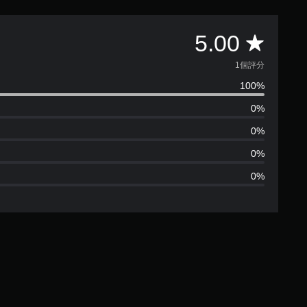
平
5.00
均
1個評分
100%
評
0%
分
0%
為
0%
0%
1
顆
星
（
滿