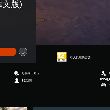
韓文版)
引人反感的言語
可在線上遊玩
PS5版
1名玩家