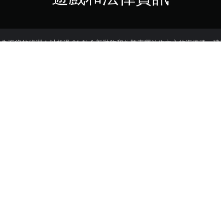
為海盜的綠洲！以超過 21 款全新裝飾和外觀來釋放你內心的海盜魂，
海岸，讓你靠海而生的居民過上海盜的生活。替這些勇往大海的人建造堅
、瞭望塔和隱藏祕寶。
購買或使用本內容需遵守SEN使用條款
PS5
19/9/2024
Ubisoft
戰略, 模擬遊戲
bisoft and the Ubisoft logo are registered or unregistered trademarks 
stered or unregistered trademarks of Ubisoft GmbH in the US and/or oth