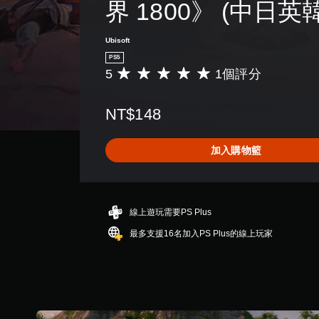
界 1800》 (中日英
Ubisoft
PS5
5
1個評分
平
均
評
NT$148
分
為
5
加入購物籃
顆
星
（
滿
分
線上遊玩需要PS Plus
5
最多支援16名加入PS Plus的線上玩家
顆
星
）
，
共
1
則