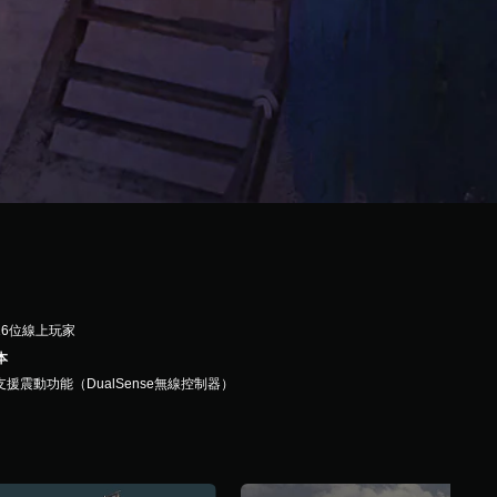
16位線上玩家
本
支援震動功能（DualSense無線控制器）