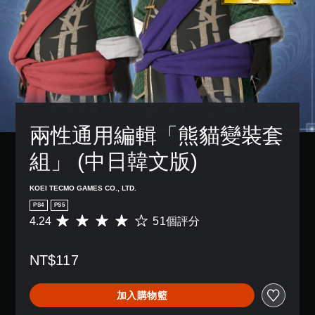
兩性通用編輯「熊貓變裝套
組」 (中日韓文版)
KOEI TECMO GAMES CO., LTD.
PS4
PS5
4.24
51個評分
平
均
評
NT$117
分
為
4
加入購物籃
.
2