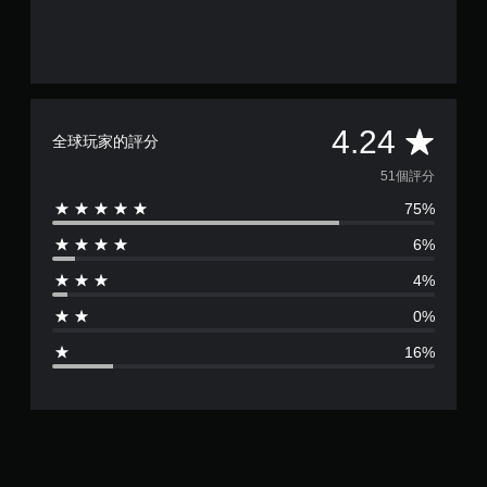
平
4.24
全球玩家的評分
均
51個評分
75%
評
6%
分
4%
為
0%
4
16%
.
2
4