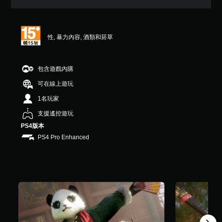
4
顆
星
（
性, 暴力內容, 酒類和菸草
滿
分
5
顆
包含遊戲內購
星
可在線上遊玩
）
，
1名玩家
共
5
支援遙控遊玩
1
PS4版本
則
PS4 Pro Enhanced
評
分