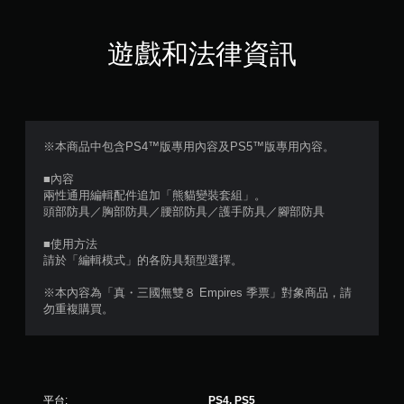
顆
星
遊戲和法律資訊
（
滿
分
※本商品中包含PS4™版專用內容及PS5™版專用內容。
5
■內容
兩性通用編輯配件追加「熊貓變裝套組」。
顆
頭部防具／胸部防具／腰部防具／護手防具／腳部防具
星
■使用方法
請於「編輯模式」的各防具類型選擇。
）
※本內容為「真・三國無雙８ Empires 季票」對象商品，請
，
勿重複購買。
共
5
平台:
PS4, PS5