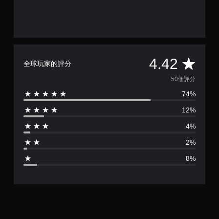
平
4.42
全球玩家的評分
均
50個評分
74%
評
12%
分
4%
為
2%
4
8%
.
4
2