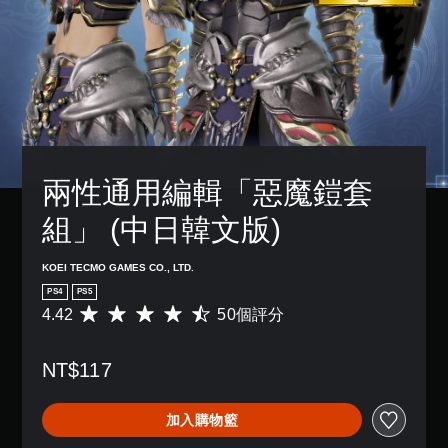
兩性通用編輯「惡魔鎧套
組」 (中日韓文版)
KOEI TECMO GAMES CO., LTD.
PS4
PS5
4.42
50個評分
平
均
評
NT$117
分
為
4
加入購物籃
.
4