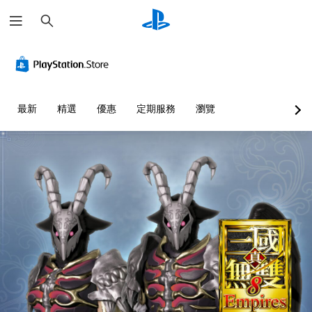
搜
尋
最新
精選
優惠
定期服務
瀏覽