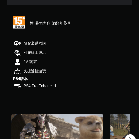
2
顆
星
（
性, 暴力內容, 酒類和菸草
滿
分
5
顆
包含遊戲內購
星
可在線上遊玩
）
，
1名玩家
共
5
支援遙控遊玩
0
PS4版本
則
PS4 Pro Enhanced
評
分