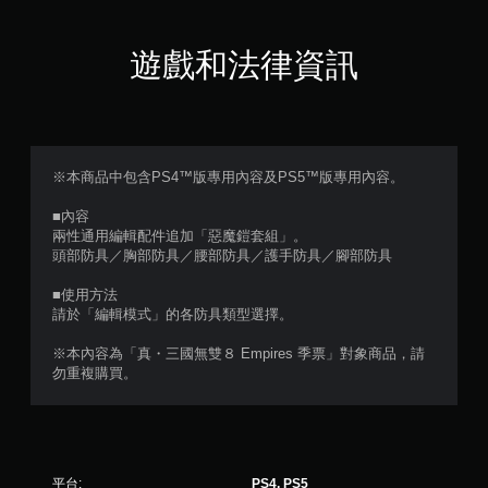
顆
星
遊戲和法律資訊
（
滿
分
※本商品中包含PS4™版專用內容及PS5™版專用內容。
5
■內容
兩性通用編輯配件追加「惡魔鎧套組」。
顆
頭部防具／胸部防具／腰部防具／護手防具／腳部防具
星
■使用方法
請於「編輯模式」的各防具類型選擇。
）
※本內容為「真・三國無雙８ Empires 季票」對象商品，請
，
勿重複購買。
共
5
平台:
PS4, PS5