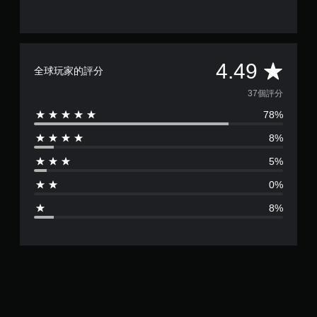
平
4.49
全球玩家的評分
均
37個評分
78%
評
8%
分
5%
為
0%
4
8%
.
4
9
顆