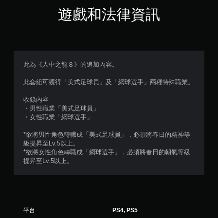
星
遊戲和法律資訊
（
滿
分
此為《人中之龍８》的追加內容。
5
此套組可獲得「美式足球員」及「網球選手」兩種特殊職業。
顆
收錄內容
・男性職業「美式足球員」
星
・女性職業「網球選手」
）
*欲將男性角色轉職成「美式足球員」，必須將春日的精神等
級提昇至Lv.5以上。
，
*欲將女性角色轉職成「網球選手」，必須將春日的朝氣等級
提昇至Lv.5以上。
共
3
7
平台:
PS4, PS5