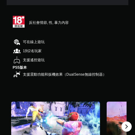
9
顆
星
（
反社會情節, 性, 暴力內容
滿
分
5
顆
可在線上遊玩
星
1到2名玩家
）
，
支援遙控遊玩
共
PS5版本
3
7
支援震動功能和扳機效果（DualSense無線控制器）
則
評
分