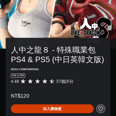
人中之龍８ - 特殊職業包　
PS4 & PS5 (中日英韓文版)
SEGA CORPORATION
PS4
PS5
4.49
37個評分
平
均
評
NT$120
分
為
4
加入購物籃
.
4