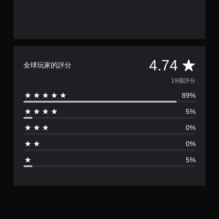
平
4.74
全球玩家的評分
均
19個評分
89%
評
5%
分
0%
為
0%
4
5%
.
7
4