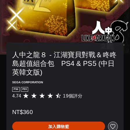
人中之龍８ - 江湖寶貝對戰＆咚咚
島超值組合包　PS4 & PS5 (中日
英韓文版)
SEGA CORPORATION
PS4
PS5
4.74
19個評分
平
均
評
NT$360
分
為
4
加入購物籃
.