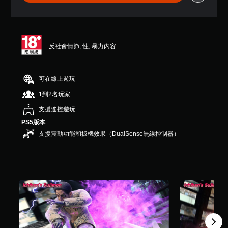
7
4
顆
星
（
反社會情節, 性, 暴力內容
滿
分
5
顆
可在線上遊玩
星
1到2名玩家
）
，
支援遙控遊玩
共
PS5版本
1
9
支援震動功能和扳機效果（DualSense無線控制器）
則
評
分