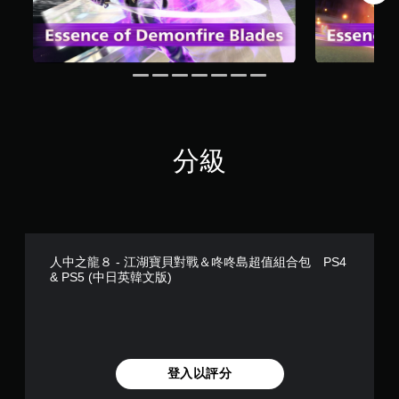
分級
人中之龍８ - 江湖寶貝對戰＆咚咚島超值組合包 PS4
& PS5 (中日英韓文版)
登入以評分