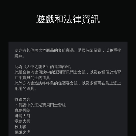
顆
星
遊戲和法律資訊
（
滿
分
※亦有其他內含本商品的套組商品。購買時請留意，以免重複
購買。
5
此為《人中之龍８》的追加內容。
顆
此組合包內含傳說中的江湖寶貝鬥士套組，以及各種便於培育
江湖寶貝鬥士的道具。
星
此外亦內含造訪咚咚島的住宿客套組，以及多種可在島上派上
用場的道具。
）
收錄內容
，
・傳說中的江湖寶貝鬥士套組
真島吾朗
共
冴島大河
堂島大吾
1
秋山駿
傳說之虎