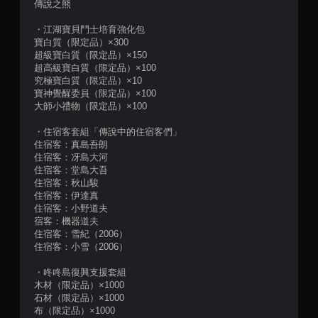
9
傳說之熊
則
・江湖寶貝鬥士培育強化包
寶白質（限定品）×300
超級寶白質（限定品）×150
評
超高級寶白質（限定品）×100
究極寶白質（限定品）×10
分
寶神覺醒委員（限定品）×100
大師小禮物（限定品）×100
・住宿客套組「傳說中的住宿客們」
住宿客：真島吾朗
住宿客：冴島大河
住宿客：堂島大吾
住宿客：秋山駿
住宿客：伊達真
住宿客：小野道夫
宿客：機器道夫
住宿客：雪紀（2006）
住宿客：小雪（2006）
・咚咚島復興支援套組
木材（限定品）×1000
石材（限定品）×1000
布（限定品）×1000