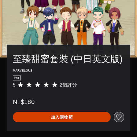
一
大
提
個
的
醒
預
字
您
設
體
可
的
來
隨
版
顯
時
面
示
查
，
，
看
系
使
遊
統
其
至臻甜蜜套裝 (中日英文版)
玩
也
更
過
提
輕
程
供
鬆
MARVELOUS
的
了
易
PS5
教
一
讀
5
2個評分
學
平
些
。
資
均
重
訊
評
新
NT$180
。
分
配
為
置
5
的
加入購物籃
顆
支
星
援
（
。
滿