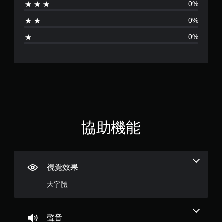
觸
0%
為
碰
0%
控
5
制
0%
項
顆
，
即
星
可
遊
（
玩
遊
滿
戲
。
分
協助機能
無
5
須
開
顆
啟
視覺效果
控
星
制
大字體
器
）
的
，
震
聲音