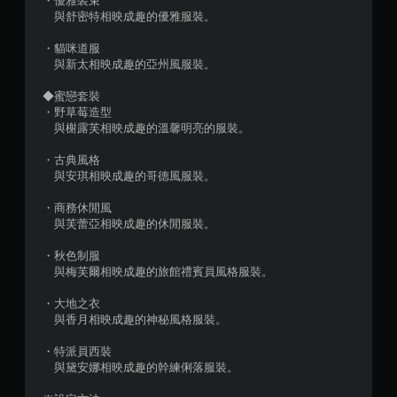
・優雅裝束
玩
與舒密特相映成趣的優雅服裝。
您
可
・貓咪道服
以
與新太相映成趣的亞州風服裝。
在
不
◆蜜戀套裝
開
・野草莓造型
啟
與榭露芙相映成趣的溫馨明亮的服裝。
扳
機
・古典風格
自
與安琪相映成趣的哥德風服裝。
適
應
・商務休閒風
阻
與芙蕾亞相映成趣的休閒服裝。
力
的
・秋色制服
情
與梅芙爾相映成趣的旅館禮賓員風格服裝。
況
下
・大地之衣
，
與香月相映成趣的神秘風格服裝。
遊
玩
・特派員西裝
遊
與黛安娜相映成趣的幹練俐落服裝。
戲
。