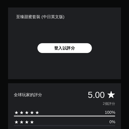
可
遊
玩
遊
至臻甜蜜套裝 (中日英文版)
戲
。
無
須
登入以評分
觸
碰
控
制
項
即
可
遊
平
5.00
全球玩家的評分
玩
均
2個評分
您
無
100%
評
需
使
0%
分
用