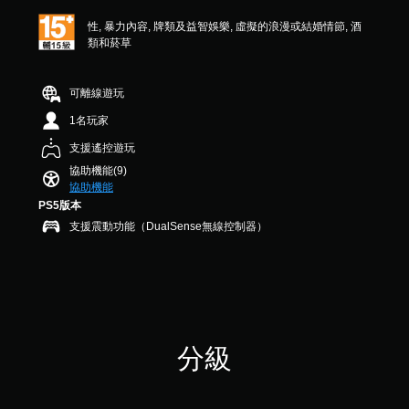
分
無
5
性, 暴力內容, 牌類及益智娛樂, 虛擬的浪漫或結婚情節, 酒
須
顆
類和菸草
星
動
）
態
，
可離線遊玩
控
共
制
1名玩家
2
項
則
支援遙控遊玩
即
評
可
協助機能(9)
分
協助機能
遊
PS5版本
玩
支援震動功能（DualSense無線控制器）
您
無
需
使
用
動
態
控
分級
制
項
即