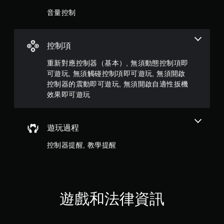
動
共
即
音量控制
可
2
遊
玩
則
控制項
您
可
評
重新對應控制器（基本）, 無須動態控制項即
以
可遊玩, 無須觸碰控制項即可遊玩, 無須開啟
在
分
控制器的震動即可遊玩, 無須開啟自適性扳機
不
效果即可遊玩
開
啟
控
制
遊玩過程
器
震
控制器提醒, 教學提醒
動
/
觸
覺
回
遊戲和法律資訊
饋
的
情
況