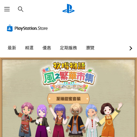
搜
尋
大
音
重
控
字
量
新
制
體
控
對
器
制
應
提
選
控
醒
單
您
最新
精選
優惠
定期服務
瀏覽
制
和
可
您
抬
器
將
可
頭
單
（
隨
顯
一
基
時
示
聲
查
本
器
音
看
）
(
的
遊
您
H
音
戲
可
U
量
的
將
D
調
控
控
)
低
制
制
文
和
項
項
字
靜
。
變
會
音
更
使
。
教
為
用
另
學
較