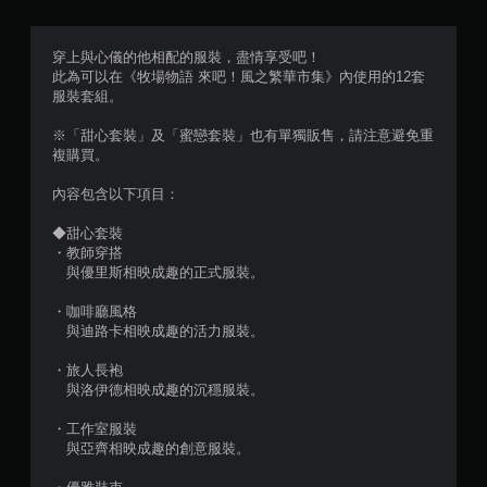
下
，
穿上與心儀的他相配的服裝，盡情享受吧！
遊
此為可以在《牧場物語 來吧！風之繁華市集》內使用的12套
玩
服裝套組。
遊
戲
※「甜心套裝」及「蜜戀套裝」也有單獨販售，請注意避免重
。
複購買。
無
內容包含以下項目：
須
開
◆甜心套裝
啟
・教師穿搭
與優里斯相映成趣的正式服裝。
自
適
・咖啡廳風格
性
與迪路卡相映成趣的活力服裝。
扳
機
・旅人長袍
效
與洛伊德相映成趣的沉穩服裝。
果
即
・工作室服裝
可
與亞齊相映成趣的創意服裝。
遊