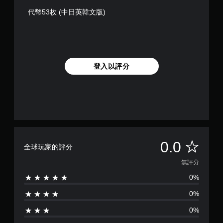
代幣53枚 (中日英韓文版)
登入以評分
無
0.0
全球玩家的評分
評
無評分
0%
分
0%
0%