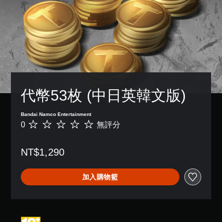
代幣53枚 (中日英韓文版)
Bandai Namco Entertainment
0
無評分
無
評
分
NT$1,290
加入購物籃