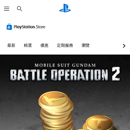
搜
尋
最新
精選
優惠
定期服務
瀏覽