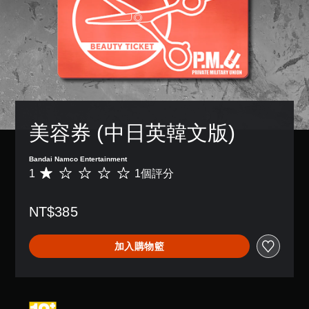
美容券 (中日英韓文版)
Bandai Namco Entertainment
1
1個評分
平
均
評
NT$385
分
為
1
加入購物籃
顆
星
（
滿
分