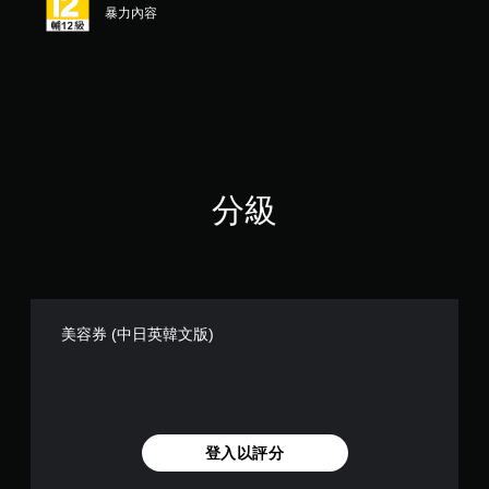
5
暴力內容
顆
星
）
，
共
1
則
評
分
分級
美容券 (中日英韓文版)
登入以評分