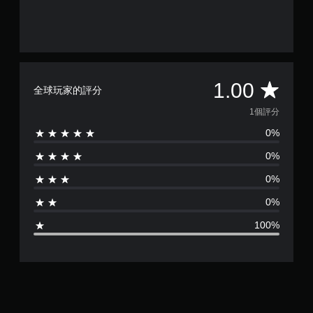
平
1.00
全球玩家的評分
均
1個評分
0%
評
0%
分
0%
為
0%
1
100%
顆
星
（