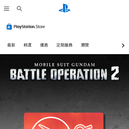
搜
尋
最新
精選
優惠
定期服務
瀏覽