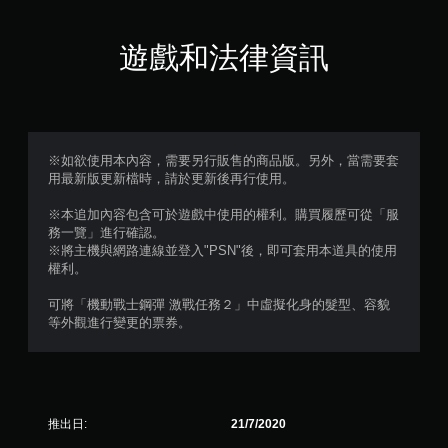
滿
分
遊戲和法律資訊
5
顆
星
※如欲使用本內容，需要另行販售的商品版。另外，當需要套
用最新版更新檔時，請於更新後再行使用。
）
※本追加內容包含可於遊戲中使用的權利。購買履歷可從「服
，
務一覽」進行確認。
※將主機與網路連線並登入"PSN"後，即可套用本道具的使用
共
權利。
1
可將「機動戰士鋼彈 激戰任務２」中虛擬化身的髮型、容貌
等外觀進行變更的票券。
則
評
分
推出日:
21/7/2020