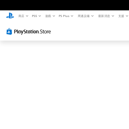
這
可
能
商店
PS5
遊戲
PS Plus
周邊設備
最新消息
支援
不
是
您
要
找
的
…
…