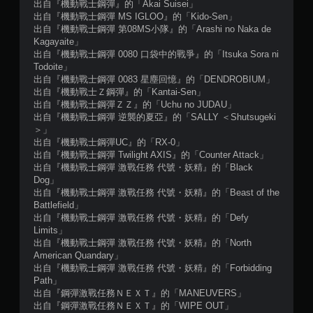
1
出自『機動戰士鋼彈』的「Akai Suisei」
出自『機動戰士鋼彈 MS IGLOO』的「Kido-Sen」
則
出自『機動戰士鋼彈 第08MS小隊』的「Arashi no Naka de
Kagayaite」
評
出自『機動戰士鋼彈 0080 口袋中的戰爭』的「Itsuka Sora ni
Todoite」
分
出自『機動戰士鋼彈 0083 星塵回憶』的「DENDROBIUM」
出自『機動戰士Ｚ鋼彈』的「Kantai-Sen」
出自『機動戰士鋼彈ＺＺ』的「Uchu no JUDAU」
出自『機動戰士鋼彈 逆襲的夏亞』的「SALLY ＜Shutsugeki
＞」
出自『機動戰士鋼彈UC』的「RX-0」
出自『機動戰士鋼彈 Twilight AXIS』的「Counter Attack」
出自『機動戰士鋼彈 激戰任務 代號・妖精』的「Black
Dog」
出自『機動戰士鋼彈 激戰任務 代號・妖精』的「Beast of the
Battlefield」
出自『機動戰士鋼彈 激戰任務 代號・妖精』的「Defy
Limits」
出自『機動戰士鋼彈 激戰任務 代號・妖精』的「North
American Quandary」
出自『機動戰士鋼彈 激戰任務 代號・妖精』的「Forbidding
Path」
出自『鋼彈激戰任務ＮＥＸＴ』的「MANEUVERS」
出自『鋼彈激戰任務ＮＥＸＴ』的「WIPE OUT」