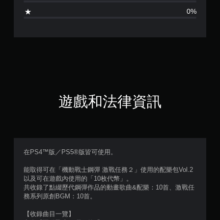
1
0%
顆
星
（
滿
分
遊戲和法律資訊
5
顆
星
在PS4™版／PS5®版皆可使用。
）
能取得可在「機動戰士鋼彈 激戰任務２」使用的配樂包Vol.2
以及可在遊戲內使用的「10枚代幣」。
，
共收錄了點綴歷代鋼彈作品的動畫歌曲&配樂：10首、激戰任
務系列原創BGM：10首。
共
【收錄曲目一覽】