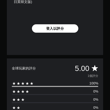
日英韓文版)
登入以評分
平
5.00
全球玩家的評分
均
1個評分
100%
評
0%
分
0%
為
0%