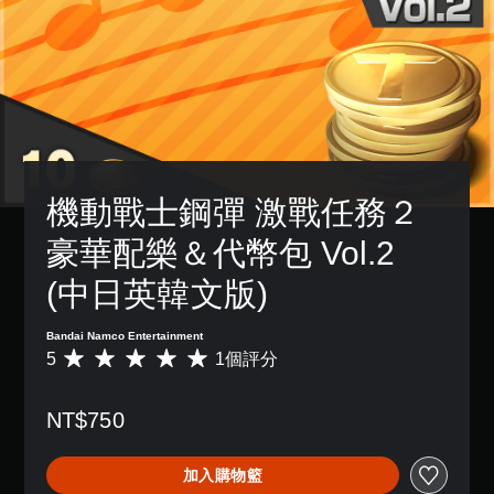
機動戰士鋼彈 激戰任務２ 
豪華配樂＆代幣包 Vol.2 
(中日英韓文版)
Bandai Namco Entertainment
5
1個評分
平
均
評
NT$750
分
為
5
加入購物籃
顆