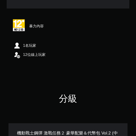
星
（
滿
分
5
暴力內容
顆
星
）
，
1名玩家
共
12位線上玩家
1
則
評
分
分級
機動戰士鋼彈 激戰任務２ 豪華配樂＆代幣包 Vol.2 (中