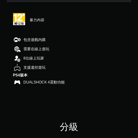
（
滿
分
5
暴力內容
顆
星
）
，
包含遊戲內購
共
需要在線上遊玩
3
則
8位線上玩家
評
分
支援遙控遊玩
PS4版本
DUALSHOCK 4震動功能
分級