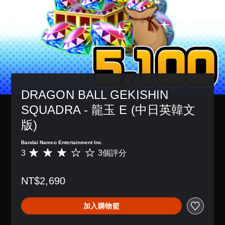
DRAGON BALL GEKISHIN 
SQUADRA - 龍玉 E (中日英韓文
版)
Bandai Namco Entertainment Inc.
3
3個評分
平
均
評
NT$2,690
分
為
3
加入購物籃
顆
星