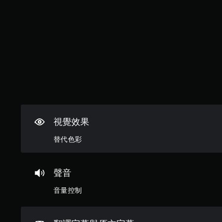
，
即
可
遊
玩
遊
戲
和
前
往
選
單
。
視覺效果
替代色彩
無
須
動
聲音
態
控
音量控制
制
項
即