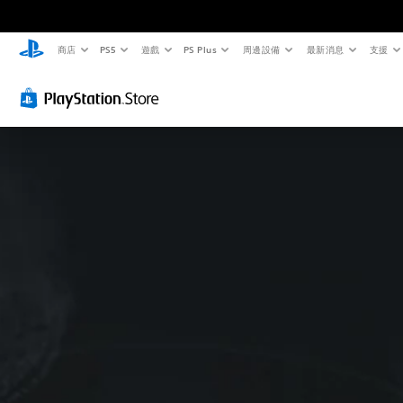
商店
PS5
遊戲
PS Plus
周邊設備
最新消息
支援
替
音
翻
重
控
代
量
譯
新
制
色
控
字
對
器
彩
制
幕
應
提
（
控
醒
您
您
基
制
無
可
您
須
將
本
器
可
依
單
）
（
隨
賴
一
時
進
遊
顏
聲
查
階
戲
色
音
看
中
）
來
的
遊
的
遊
音
您
戲
翻
玩
量
可
的
譯
遊
調
完
控
字
戲
低
全
制
幕
，
和
自
項
僅
或
靜
訂
。
限
是
音
遊
於
可
。
戲
主