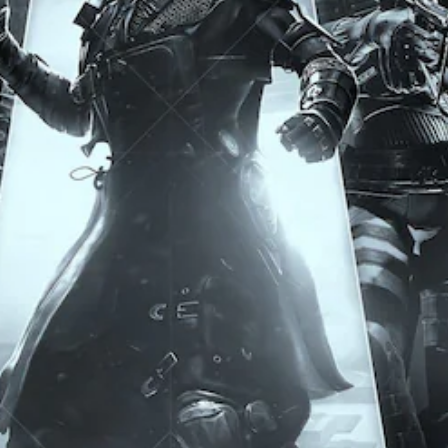
呈
統
現
提
方
供
式
一
使
些
其
操
更
作
輕
桿
鬆
靈
易
敏
讀
度
。
的
選
項
。
可
反
轉
操
作
桿