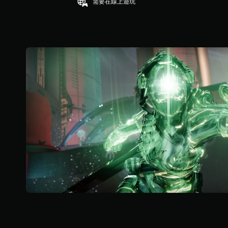
需要在線上遊玩
分
限
5
制
顆
內
星
按
）
下
，
按
共
鈕
3
，
3
即
則
可
評
遊
分
玩
遊
戲
和
前
往
選
單
。
無
須