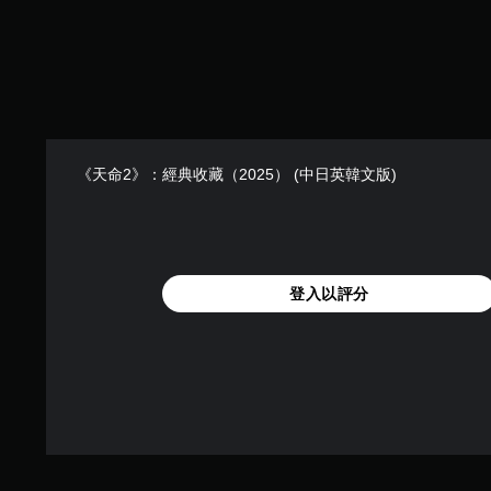
同
時
按
壓
即
可
遊
《天命2》：經典收藏（2025） (中日英韓文版)
玩
您
無
需
同
登入以評分
時
按
下
或
按
住
多
個
按
鈕