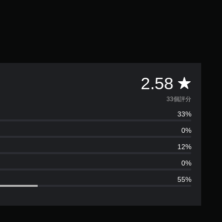
平
2.58
均
33個評分
33%
評
0%
分
12%
為
0%
55%
2
.