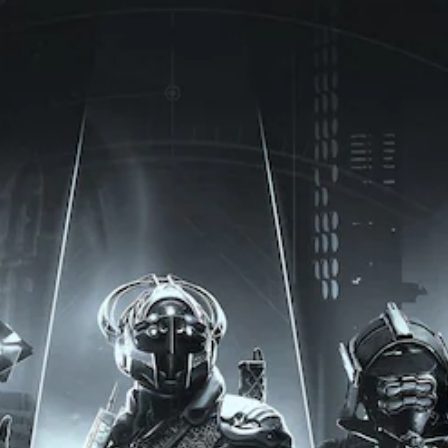
透
的
要
過
控
故
變
制
事
更
項
和
重
。
主
要
要
的
可
角
顏
色
調
色
。
整
，
更
操
輕
清
作
易
晰
桿
地
翻
的
進
譯
靈
行
字
敏
分
幕
辨
度
。
（
翻
基
譯
字
本
幕
）
的
系