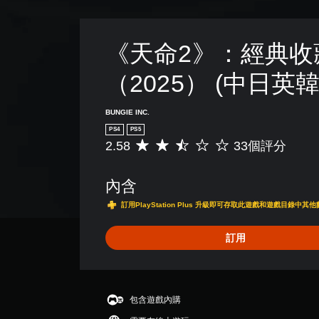
無
須
快
《天命2》：經典收
速
按
（2025） (中日英
下
按
BUNGIE INC.
鈕
PS4
PS5
即
2.58
33個評分
平
可
均
遊
評
內含
玩
分
為
您
訂用PlayStation Plus 升級即可存取此遊戲和遊戲目錄中其
2
無
.
需
訂用
5
快
8
速
顆
或
星
在
（
時
包含遊戲內購
滿
間