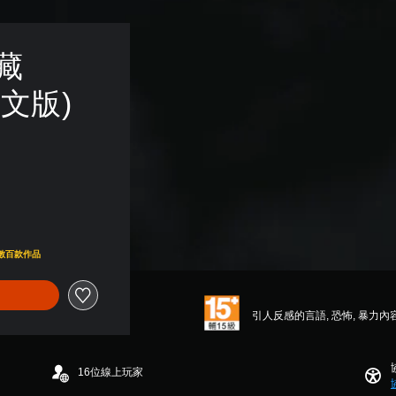
藏
韓文版)
他數百款作品
引人反感的言語, 恐怖, 暴力內
16位線上玩家