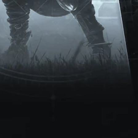
方
向
（
基
本
）
系
統
提
供
一
些
反
轉
操
作
桿
的
選
項
。