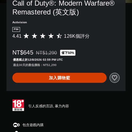
Call of Duty®: Modern Warfare® 
Remastered (英文版)
Activision
PS4
4.41
126K個評分
平
均
評
NT$645
分
NT$1,290
省下50%
折扣前原價為NT$1,290
為
優惠截止於12/8/2026 02:59 PM UTC
4
過去30天的最低價格：NT$1,290
.
4
加入購物籃
1
顆
星
（
滿
分
引人反感的言語, 暴力內容
5
顆
星
包含遊戲內購
）
，