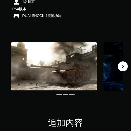
1名玩家
共
PS4版本
1
2
DUALSHOCK 4震動功能
6
K
則
評
分
追加內容