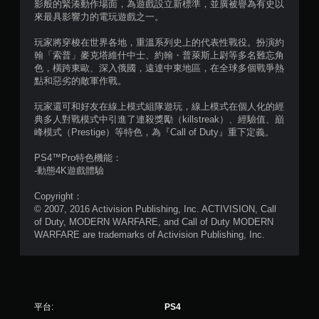
影般的緊湊動作場面，為遊戲設立新標準，並廣被譽為有史以
星
來最具影響力的電玩遊戲之一。
）
玩家將穿梭在世界各地，重溫系列史上的代表性戰役。扮演約
翰「索普」麥克塔維什中士、約翰・普萊斯上尉等多名難忘角
，
色，橫跨東歐、深入俄國，遠達中東地區，在全球多個戰爭熱
點和惡劣的敵軍作戰。
共
玩家還可和好友在線上模式組隊遊玩，線上模式在個人化的經
1
典多人對戰模式中引進了連殺獎勵（killstreak）、經驗值、巔
峰模式（Prestige）等特色，為『Call of Duty』重下定義。
2
PS4™Pro特色機能：
6
-動態4K遊戲體驗
Copyright：
1
© 2007, 2016 Activision Publishing, Inc. ACTIVISION, Call
of Duty, MODERN WARFARE, and Call of Duty MODERN
2
WARFARE are trademarks of Activision Publishing, Inc.
1
則
評
平台:
PS4