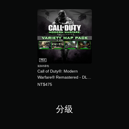
PS4
追加內容包
Call of Duty®: Modern
Warfare® Remastered - DLC
1 VARIETY MAP PACK (英文
NT$475
版)
分級