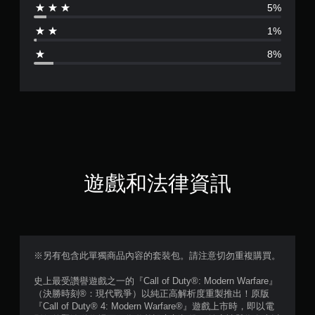
5%
為
1%
4
8%
.
4
1
顆
星
遊戲和法律資訊
（
滿
分
※另有包含此單獨商品內容的套裝包。請注意切勿重複購買。
5
史上最受讚譽遊戲之一的『Call of Duty®: Modern Warfare』
（決勝時刻®：現代戰爭）以純正高解析度重製推出！原版
顆
『Call of Duty® 4: Modern Warfare®』遊戲上市時，即以電