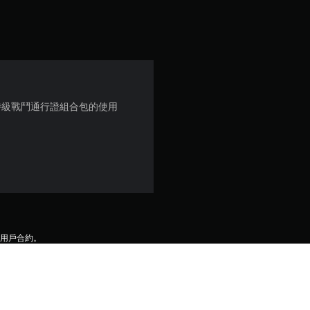
顆
星
（
滿
特級戰鬥通行證組合包的使用
分
5
顆
星
及用戶合約。
）
，
共