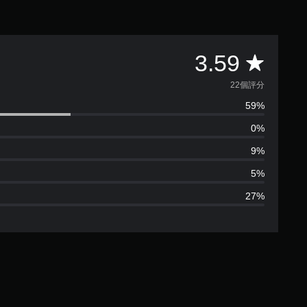
平
3.59
均
22個評分
59%
評
0%
分
9%
為
5%
27%
3
.
5
9