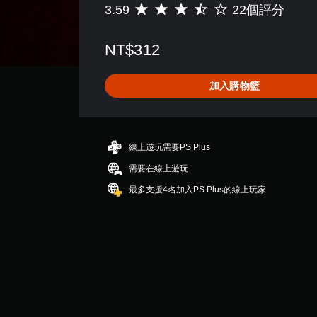
3.59
22個評分
平
均
評
NT$312
分
為
3
加入購物籃
.
5
9
顆
星
線上遊玩需要PS Plus
（
需要在線上遊玩
滿
分
最多支援4名加入PS Plus的線上玩家
5
顆
星
）
，
共
2
2
則