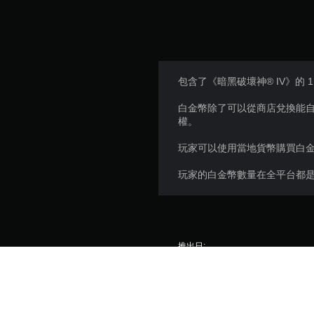
包含了《暗黑破壞神® IV》的 1
白金幣除了可以從商店兌換能
權。
玩家可以使用當地貨幣購買白
玩家的白金幣數量在全平台都
推出日:
發行商:
遊戲類型: