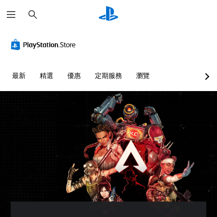
搜
尋
替
單
翻
重
控
語
代
聲
譯
新
制
音
色
道
字
對
器
文
彩
幕
應
提
字
您
（
控
醒
互
可
您
最新
精選
優惠
定期服務
瀏覽
基
制
轉
以
無
您
設
本
器
（
須
可
定
依
）
（
文
隨
各
賴
基
時
字
遊
喇
顏
查
本
）
戲
叭
色
看
）
中
可
的
來
遊
的
為
您
聲
遊
戲
翻
您
可
音
玩
的
譯
大
將
輸
遊
控
字
聲
控
出
戲
制
幕
朗
制
，
，
項
僅
讀
項
使
或
。
限
出
變
其
是
於
文
更
一
可
主
練
字
為
致
透
要
聊
另
習
。
過