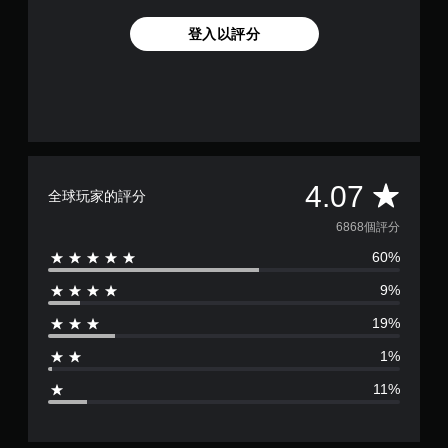
圖
桿
示
靈
登入以評分
，
敏
以
度
便
的
更
選
輕
項
鬆
。
地
與
可
其
平
4.07
全球玩家的評分
反
他
轉
玩
均
6868個評分
家
操
進
60%
評
作
行
桿
9%
溝
分
方
通
向
19%
。
為
（
1%
基
4
用
本
11%
標
）
.
記
系
溝
統