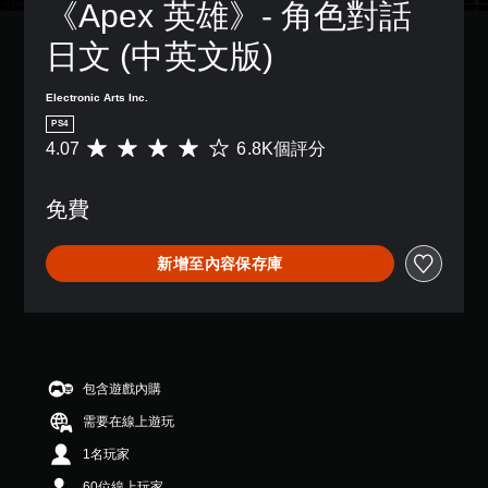
《Apex 英雄》- 角色對話
故
天
一
模
變
事
。
個
更
式
日文 (中英文版)
3
和
預
重
主
您
D
設
要
語
要
可
音
的
的
Electronic Arts Inc.
音
角
在
效
版
顏
色
遊
文
PS4
面
色
您
。
戲
4.07
6.8K個評分
字
平
，
，
可
中
均
互
系
更
以
存
評
統
轉
輕
設
取
免費
分
也
（
易
定
一
為
提
地
語
聲
個
4
供
進
音
音
新增至內容保存庫
不
.
了
行
輸
）
記
0
一
分
出
錄
7
可
些
辨
，
結
顆
將
重
。
以
果
星
語
新
便
的
（
音
配
享
環
替
滿
聊
置
包含遊戲內購
受
境
分
代
天
的
環
，
需要在線上遊玩
5
顯
的
支
繞
以
顆
示
援
聲
1名玩家
音
便
星
為
。
音
效
練
）
文
60位線上玩家