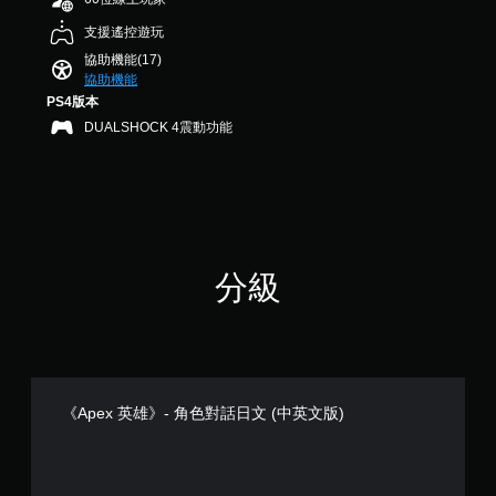
提
。
習
，
字
示
可
如
支援遙控遊玩
共
。
調
何
6
透
協助機能(17)
遊
整
.
過
協助機能
快
玩
8
視
操
PS4版本
速
。
K
覺
作
DUALSHOCK 4震動功能
聊
則
或
桿
天
評
控
的
分
制
您
靈
器
可
敏
的
傳
度
震
送
（
動
或
基
，
分級
接
也
本
收
能
）
預
傳
設
系
達
的
統
音
字
提
訊
詞
供
《Apex 英雄》- 角色對話日文 (中英文版)
資
、
一
料
片
些
。
語
操
或
作