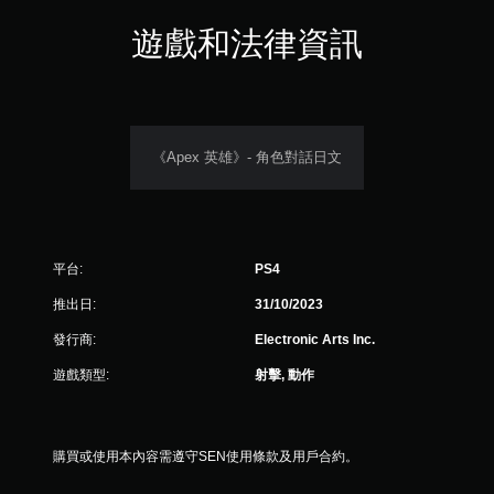
碰
控
遊戲和法律資訊
制
項
即
可
遊
玩
《Apex 英雄》- 角色對話日文
您
無
需
使
用
平台:
PS4
觸
碰
推出日:
31/10/2023
控
發行商:
Electronic Arts Inc.
制
項
遊戲類型:
射擊, 動作
，
即
可
遊
購買或使用本內容需遵守SEN使用條款及用戶合約。
玩
遊