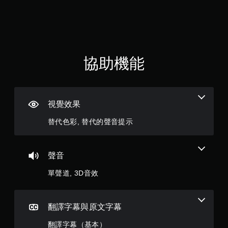
0
通
提
供
您
7
一
可
些
以
顆
反
在
轉
其
星
協助機能
操
他
作
玩
（
桿
家
的
的
滿
選
H
視覺效果
項
U
分
。
D
替代色彩, 替代的聲音提示
或
5
地
無
圖
顆
須
上
聲音
動
標
星
態
記
單聲道, 3D音效
控
有
）
興
制
趣
項
，
翻譯字幕與原文字幕
的
即
點
可
翻譯字幕（基本）
或