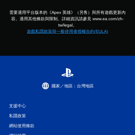
戲
。
需要適用平台版本的《Apex 英雄》（另售）與所有遊戲更新內
容。適用其他條款與限制。詳細資訊請參見 www.ea.com/zh-
無
tw/legal。
須
遊戲私隱政策與一般使用者授權合約(EULA)
開
啟
控
制
器
的
震
動
即
國家／地區：台灣地區
可
遊
玩
支援中心
您
可
私隱政策
以
在
網站使用條款
不
開