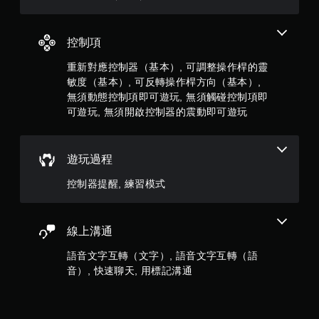
共
遊
特
玩
6
定
資
您
控制項
8
訊
無
，
需
重新對應控制器（基本）, 可調整操作桿的靈
6
而
使
敏度（基本）, 可反轉操作桿方向（基本）,
不
用
無須動態控制項即可遊玩, 無須觸碰控制項即
8
需
動
可遊玩, 無須開啟控制器的震動即可遊玩
使
態
則
用
控
語
制
音
評
項
遊玩過程
或
即
文
分
可
控制器提醒, 練習模式
字
遊
輸
玩
入
遊
來
線上溝通
戲
溝
。
通
語音文字互轉（文字）, 語音文字互轉（語
。
音）, 快速聊天, 用標記溝通
無
須
觸