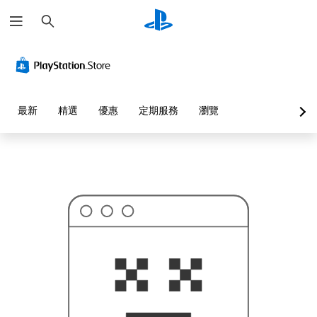
搜
這
尋
可
能
不
是
您
要
找
的
最新
精選
優惠
定期服務
瀏覽
…
…