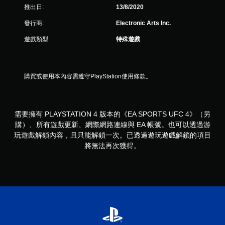
玩
推出日:
13/8/2020
您
發行商:
Electronic Arts Inc.
可
以
遊戲類型:
特殊遊戲
在
不
開
啟
購買或使用本內容需遵守PlayStation使用條款。
扳
機
自
適
需要擁有 PLAYSTATION 4 版本的《EA SPORTS UFC 4》（另
應
阻
購）、所有遊戲更新、網際網路連線與 EA 帳號。也可以透過游
力
玩遊戲解鎖內容，且只能解鎖一次。已透過遊玩遊戲解鎖的項目
的
將無法再次獲得。
情
況
下
，
遊
玩
遊
戲
。