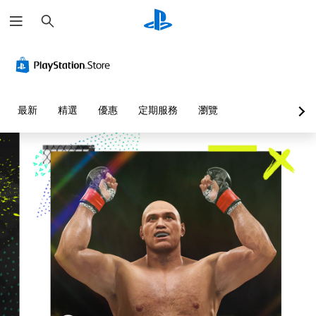
搜
尋
替
音
重
控
代
量
新
制
色
控
對
器
彩
制
應
提
控
醒
您
您
最新
精選
優惠
定期服務
瀏覽
制
無
可
您
器
須
將
可
依
單
（
隨
賴
一
基
時
顏
聲
查
本
色
音
看
）
來
的
遊
您
遊
音
戲
可
玩
量
的
將
遊
調
控
控
戲
低
制
制
，
和
項
項
或
靜
。
變
是
音
更
可
。
練
為
透
另
習
過