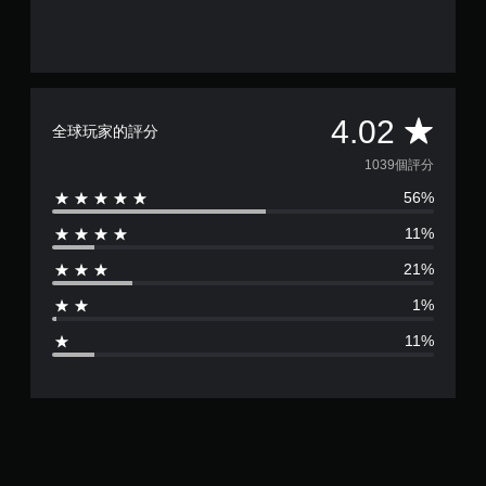
觸
碰
控
制
項
，
平
4.02
即
全球玩家的評分
可
均
遊
1039個評分
玩
56%
評
遊
戲
11%
分
。
21%
為
無
1%
須
4
開
11%
啟
.
控
制
0
器
2
的
震