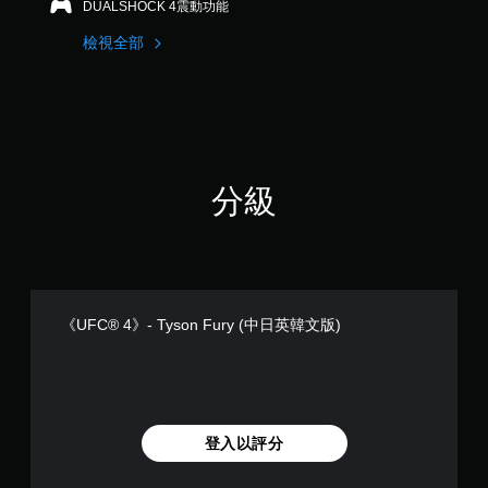
可
DUALSHOCK 4震動功能
遊
玩
檢視全部
遊
戲
。
無
須
分級
觸
碰
控
制
項
即
《UFC® 4》- Tyson Fury (中日英韓文版)
可
遊
玩
您
無
需
登入以評分
使
用