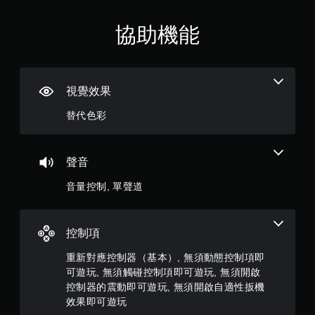
顆
動
即
星
可
協助機能
遊
（
玩
您
滿
可
視覺效果
以
分
在
替代色彩
不
5
開
啟
顆
聲音
控
制
星
音量控制, 單聲道
器
震
）
動
/
，
控制項
觸
覺
共
重新對應控制器（基本）, 無須動態控制項即
回
可遊玩, 無須觸碰控制項即可遊玩, 無須開啟
饋
1
控制器的震動即可遊玩, 無須開啟自適性扳機
的
效果即可遊玩
情
0
況