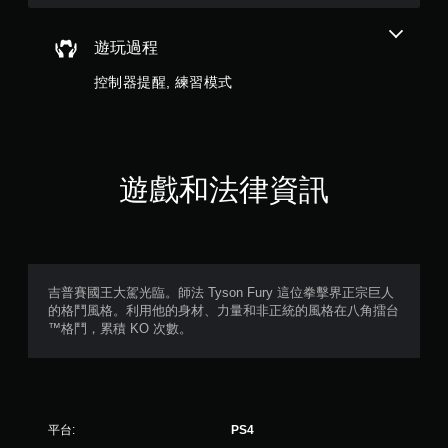
下
3
，
遊玩過程
遊
9
玩
控制器提醒, 練習模式
遊
則
戲
。
評
無
分
遊戲和法律資訊
須
開
啟
自
適
性
吉普賽國王大駕光臨。師法 Tyson Fury 這位拳擊界正宗巨人
的格鬥風格。利用他的身材、力量和非正統的風格在八角擂台
扳
™格鬥，累積 KO 次數。
機
效
果
即
可
平台:
PS4
遊