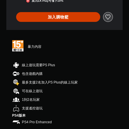
加入EA Play可省下10%
習
2
無
如
顆
須
何
星
加入購物籃
遊
（
動
玩
滿
態
。
分
控
5
制
顆
項
星
暴力內容
即
）
可
，
遊
共
玩
線上遊玩需要PS Plus
1
K
您
包含遊戲內購
則
無
評
最多支援2名加入PS Plus的線上玩家
需
分
使
可在線上遊玩
用
動
1到2名玩家
態
支援遙控遊玩
控
制
PS4版本
項
PS4 Pro Enhanced
即