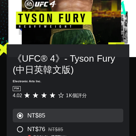
單
一
模
變
聲
個
更
式
道
預
重
您
設
要
您
可
的
的
可
在
版
顏
以
遊
面
色
設
戲
，
，
定
中
系
更
各
存
統
輕
《UFC® 4》- Tyson Fury 
喇
取
也
易
叭
一
提
地
的
(中日英韓文版)
個
供
進
聲
不
了
行
音
記
一
Electronic Arts Inc.
分
輸
錄
些
辨
出
PS4
結
重
。
，
4.02
1K個評分
果
平
新
使
的
均
配
其
環
評
置
一
境
分
的
NT$85
致
，
為
支
。
以
4
援
NT$76
便
.
NT$85
。
折扣前原價為NT$85
練
0