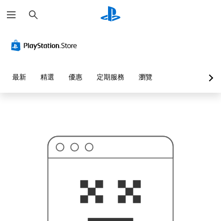
搜
這
尋
可
能
不
是
您
要
找
的
最新
精選
優惠
定期服務
瀏覽
…
…